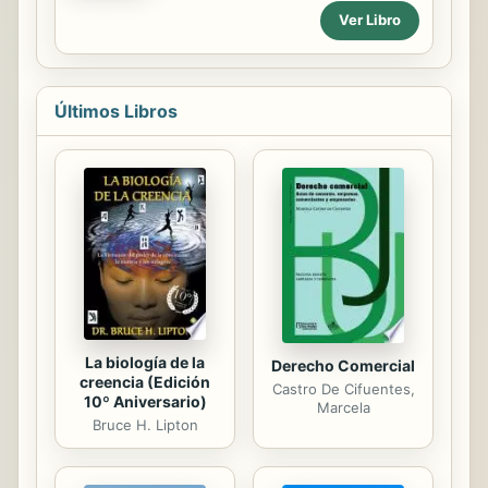
hechos y lugares importantes en la
Ver Libro
más de tres años. Se peleaban por
historia del país.
los horarios. Peleaban por los malos
hábitos. Incluso se peleaban por la
cortadora de césped. Y además de
tener a su hijo, fue lo mejor que les
Últimos Libros
pudo haber pasado. La crónica de
sus grandes éxitos, desde el Gran
Debate sobre el Control de la
Natalidad hasta el enfrentamiento de
las bromas de divorcio, ‘Las peleas
que tendrás después de tener un
bebé’ es una historia posparto con
esperanza. Presenta...
La biología de la
Derecho Comercial
creencia (Edición
Castro De Cifuentes,
10º Aniversario)
Marcela
Bruce H. Lipton