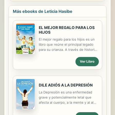
Más ebooks de Leticia Hasibe
EL MEJOR REGALO PARA LOS
HIJOS
El mejor regalo para los hijos es un
libro que reúne el principal legado
para su crianza. A través de historias
y reflexiones, de pequeños poemas
y frases, proporciona un cúmulo de
Ver Libro
consejos que les serán de gran
ayuda en su andar por la vida. Esta
obra contiene eso que usted, padre
o madre, siempre deseó infundir en
DILE ADIÓS A LA DEPRESIÓN
esa maravillosa creación que es
parte y continuidad de su existencia.
La Depresión es una enfermedad
En sus páginas se descubre la
grave y potencialmente letal que
respuesta a muchas de sus
afecta al cuerpo, a la mente y al alma
preguntas sobre el amor, la amistad,
de una persona, interfiriendo
el éxito y, sobre todo, la felicidad.
negativa y significativamente con la