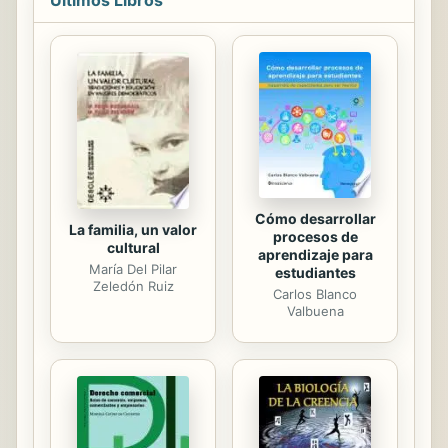
Últimos Libros
durante la segunda parte del
gobierno de Raúl Alfonsín. Es por
eso, que las informaciones y los
datos responden a aspectos
parciales de la problemática militar y
no fueron elaborados según un plan
o proyecto de conjunto. Pese a ello,
al ser respuestas a realidades de
coyuntura...
Cómo desarrollar
La familia, un valor
procesos de
cultural
aprendizaje para
María Del Pilar
estudiantes
Zeledón Ruiz
Carlos Blanco
Valbuena