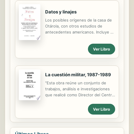
Datos y linajes
Los posibles orígenes de la casa de
Otárola, con otros estudios de
antecedentes americanos. Incluye un
conjunto de páginas eruditas sobre
personalidades y hechos de la
Ver Libro
historia de España de la Edad Media.
La cuestión militar, 1987-1989
"Esta obra reúne un conjunto de
trabajos, análisis e investigaciones
que realicé como Director del Centro
de Estudios Unión para la Nueva
Mayoría. Los análisis que acá se
Ver Libro
vuelcan fueron respondiendo a
situaciones de coyuntura que se
produjeron sobre el tema militar en
los años 1987, 1988 y 1989, es decir,