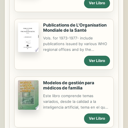
En su Introducción se presentan y
Ver Libro
contextúan los capítulos, y el
contenido está rigurosamente
organizado en tres partes:
"Conceptualizaciones sobre las
Publications de L'Organisation
prácticas y el campo de la Salud
Mondiale de la Santé
Mental", "Interdisciplina" y "Gestión e
Vols. for 1973-1977- include
investigación". Cada uno de los
publications issued by various WHO
textos que ellas incluyen condensa
regional offices and by the
el momento de producción escrita de
International Agency for Research on
una tarea permanente desplegada
Ver Libro
Cancer.
en la docencia, la extensión, la
investigación, la formación y las
prácticas en servicios...
Modelos de gestión para
médicos de familia
Este libro comprende temas
variados, desde la calidad a la
inteligencia artificial, tema en el que
el autor posee amplia experiencia, de
Ver Libro
la teoría de juegos a las
proporciones y el caos, de la teoría