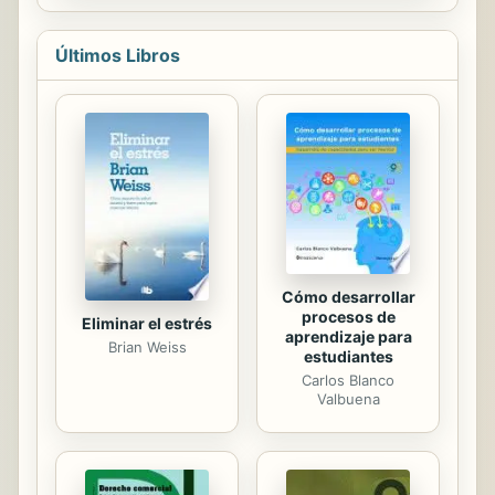
de la decisión a la historia clínica
electrónica. Los temas son variados
y muy orientados al trabajo diario, lo
Últimos Libros
que les hace muy amenos y fáciles
de asimilar. Este libro está pensado
fundamentalmente para que los
médicos de familia puedan disponer
de una herramienta de soporte a su
gestión diaria. El software que
acompaña al libro puede servir de
ayuda en determinados casos.
INDICE:...
Cómo desarrollar
procesos de
Eliminar el estrés
aprendizaje para
Brian Weiss
estudiantes
Carlos Blanco
Valbuena