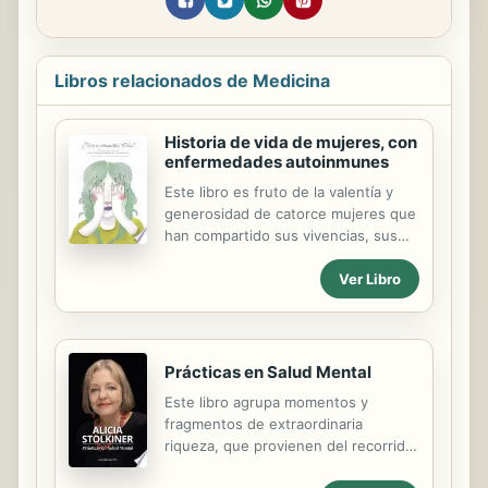
Libros relacionados de Medicina
Historia de vida de mujeres, con
enfermedades autoinmunes
Este libro es fruto de la valentía y
generosidad de catorce mujeres que
han compartido sus vivencias, sus
sentimientos, sus anhelos más
Ver Libro
íntimos y profundos. Catorce
historias de vida que dibujan una
historia común. Catorce historias que
permiten nombrar cuáles son las
condiciones de vida que producen
Prácticas en Salud Mental
malestar y abandonar la concepción
Este libro agrupa momentos y
predominante de que el malestar se
fragmentos de extraordinaria
escribe en términos individuales.
riqueza, que provienen del recorrido
profesional y vital de Alicia Stolkiner.