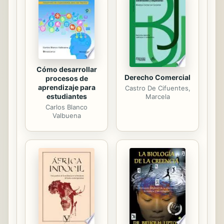
Braun (Argentina). Articulos: Maria
Braun (Argentina), Guido Cataife
(Argentina / Estados Unidos),
Orlando Perez (Estados Unidos),
Helcimara de Souza Telles y...
Cómo desarrollar
Derecho Comercial
procesos de
aprendizaje para
Castro De Cifuentes,
estudiantes
Marcela
Carlos Blanco
Valbuena