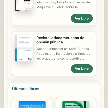
Introducción; Lefort como lector de
civilización, un sistema económico,
Maquiavelo; Lefort sobre la
político, social y cultural que
posmodernidad; Lefort sobre la
continúa ampliando la explotación de
modernidad; Lefort sobre el
Ver Libro
personas y de Naturaleza a niveles
totalitarismo; Conclusión; Bibliografía.
insólitos; dejando tras su paso crisis
cada vez más complejas en...
Revista latinoamericana de
opinión pública
Wapor Latinoamerica-Sede Buenos
Aires es una institucion sin fines de
lucro que tiene como objetivo
difundir los estudios de opinion
publica en la Argentina y en America
Ver Libro
Latina. Entendemos que la opinion
publica es una fuerza critica para
modelar y transformar sociedades, y
que, apropiadamente desarrollada y
Últimos Libros
diseminada, provee a la sociedad de
una herramienta potente para
conocer actitudes y opiniones y
hacerse oir. Presentacion: Maria