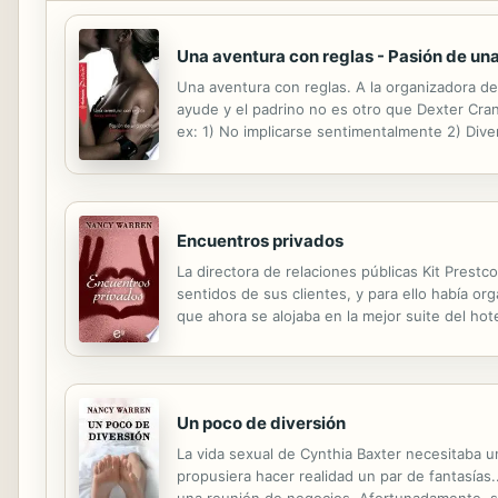
Una aventura con reglas - Pasión de un
Una aventura con reglas. A la organizadora de
ayude y el padrino no es otro que Dexter Cran
ex: 1) No implicarse sentimentalmente 2) Dive
antes de que vuelvas a enamorarte de él...
Encuentros privados
La directora de relaciones públicas Kit Prest
sentidos de sus clientes, y para ello había o
que ahora se alojaba en la mejor suite del ho
hacer cualquier cosa con tal de recuperar a Kit
Un poco de diversión
La vida sexual de Cynthia Baxter necesitaba u
propusiera hacer realidad un par de fantasías
una reunión de negocios. Afortunadamente, su 