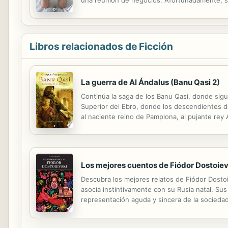
y de su aburrida existencia. No tenía la menor
Libros relacionados de Ficción
La guerra de Al Ándalus (Banu Qasi 2)
Continúa la saga de los Banu Qasi, donde sigu
Superior del Ebro, donde los descendientes d
al naciente reino de Pamplona, al pujante rey 
Hafsún, el rebelde muladí que acabará poniend
Los mejores cuentos de Fiódor Dostoiev
Descubra los mejores relatos de Fiódor Dostoie
asocia instintivamente con su Rusia natal. Su
representación aguda y sincera de la socieda
cantidad de relatos cortos, no por su breved