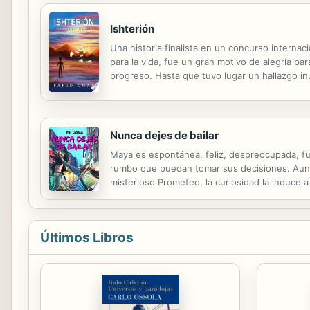
Ishterión
Una historia finalista en un concurso internaci
para la vida, fue un gran motivo de alegría par
progreso. Hasta que tuvo lugar un hallazgo in
siniestro. Algo que a falta de testigos presenc
Nunca dejes de bailar
Maya es espontánea, feliz, despreocupada, fue
rumbo que puedan tomar sus decisiones. Aunqu
misterioso Prometeo, la curiosidad la induce
tiene el alma herida, y tanto su pasado como s
Últimos Libros