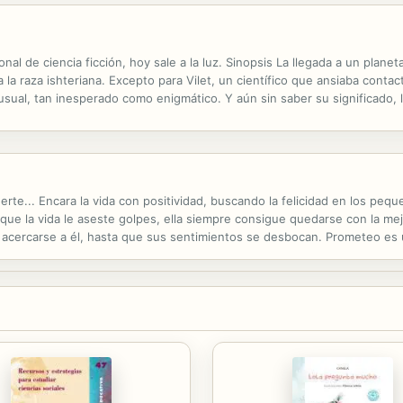
onal de ciencia ficción, hoy sale a la luz. Sinopsis La llegada a un plane
a la raza ishteriana. Excepto para Vilet, un científico que ansiaba contact
usual, tan inesperado como enigmático. Y aún sin saber su significado, 
iales, sólo permiten imaginar el terror, la desesperación y ...
rte... Encara la vida con positividad, buscando la felicidad en los pe
e la vida le aseste golpes, ella siempre consigue quedarse con la mej
 a acercarse a él, hasta que sus sentimientos se desbocan. Prometeo 
u futuro son dolosos. Oculta su identidad, intenta parecer duro, no alt