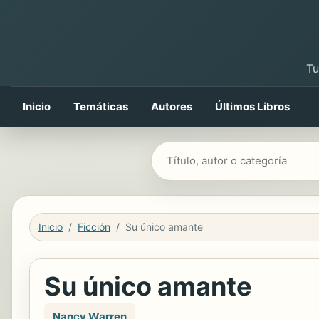
Tu
Inicio
Temáticas
Autores
Últimos Libros
Buscar libros
Inicio
Ficción
Su único amante
Su único amante
Nancy Warren