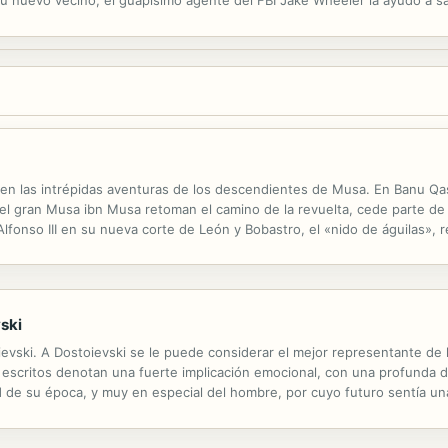
 intención de cambiar la idea que se había hecho de ella; creía que era..
en las intrépidas aventuras de los descendientes de Musa. En Banu Qasi
el gran Musa ibn Musa retoman el camino de la revuelta, cede parte de
Alfonso III en su nueva corte de León y Bobastro, el «nido de águilas», 
o en jaque la propia pervivencia de Al Ándalus. Con sorprendente rigor 
ski
vski. A Dostoievski se le puede considerar el mejor representante de la
s escritos denotan una fuerte implicación emocional, con una profunda 
d de su época, y muy en especial del hombre, por cuyo futuro sentía un
ad menos geniales que sus famosas novelas, entre los que podemos dest