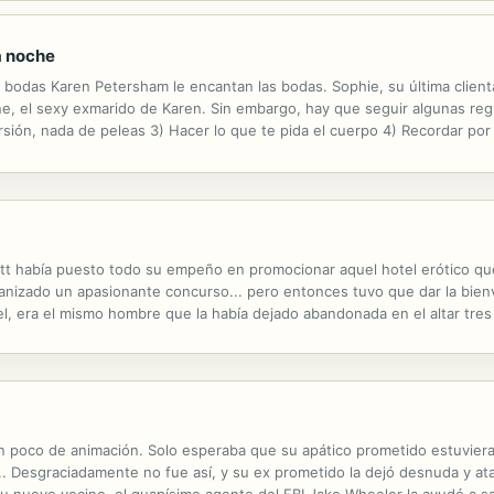
a noche
 bodas Karen Petersham le encantan las bodas. Sophie, su última clienta,
e, el sexy exmarido de Karen. Sin embargo, hay que seguir algunas reg
rsión, nada de peleas 3) Hacer lo que te pida el cuerpo 4) Recordar po
cott había puesto todo su empeño en promocionar aquel hotel erótico qu
rganizado un apasionante concurso... pero entonces tuvo que dar la bien
tel, era el mismo hombre que la había dejado abandonada en el altar tre
; se había atrevido incluso a poner por escrito sus fantasías más secreta
n poco de animación. Solo esperaba que su apático prometido estuviera 
... Desgraciadamente no fue así, y su ex prometido la dejó desnuda y at
nuevo vecino, el guapísimo agente del FBI Jake Wheeler la ayudó a sal