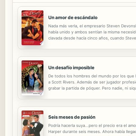
Un amor de escándalo
Nada más verla, el empresario Steven Devonshi
había unido y ambos sentían la misma necesidad
clavada desde hacía cinco años, cuando Steven 
dado a ninguna mujer: su corazón.
Un desafío imposible
De todos los hombres del mundo por los que l
a Scott Rivers. Además de ser jugador profes
grabar la partida de póquer. Pero nadie, ni si
crear un nuevo juego y fingir que se había ena
Seis meses de pasión
Podría hacerla suya...pero el precio era el am
Harper durante seis meses. Ahora había llegad