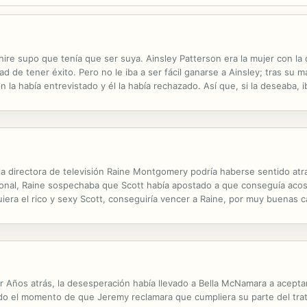
re supo que tenía que ser suya. Ainsley Patterson era la mujer con la 
 de tener éxito. Pero no le iba a ser fácil ganarse a Ainsley; tras su 
la había entrevistado y él la había rechazado. Así que, si la deseaba, i
a directora de televisión Raine Montgomery podría haberse sentido atra
ional, Raine sospechaba que Scott había apostado a que conseguía acos
quiera el rico y sexy Scott, conseguiría vencer a Raine, por muy buenas c
morado de Scott; se rendiría al poder de sus besos... Pero el encanto d
or Años atrás, la desesperación había llevado a Bella McNamara a acepta
o el momento de que Jeremy reclamara que cumpliera su parte del trato