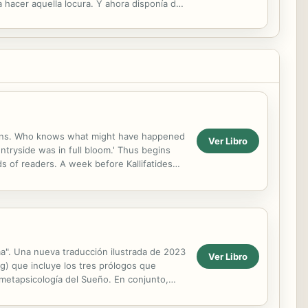
hacer aquella locura. Y ahora disponía de
thens. Who knows what might have happened
Ver Libro
untryside was in full bloom.' Thus begins
s of readers. A week before Kallifatides
they stood, ...
lma". Una nueva traducción ilustrada de 2023
Ver Libro
g) que incluye los tres prólogos que
 metapsicología del Sueño. En conjunto,