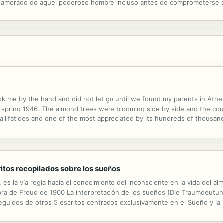
enamorado de aquel poderoso hombre incluso antes de comprometerse a 
a su plan: convertirse en la esposa de Jeremy.
ook me by the hand and did not let go until we found my parents in A
arly spring 1946. The almond trees were blooming side by side and the co
llifatides and one of the most appreciated by its hundreds of thousand
n their hands had forced all the people to gather in the cemetery. There 
ritos recopilados sobre los sueños
 es la vía regia hacia el conocimiento del inconsciente en la vida del a
obra de Freud de 1900 La interpretación de los sueños (Die Traumdeutun
seguidos de otros 5 escritos centrados exclusivamente en el Sueño y la
s de Freud centradas en el Análisis de los Sueños impresas en una...