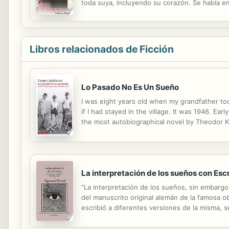
toda suya, incluyendo su corazón. Se había 
seis meses muy íntimos para poner en práctic
Libros relacionados de Ficción
Lo Pasado No Es Un Sueño
I was eight years old when my grandfather t
if I had stayed in the village. It was 1946. E
the most autobiographical novel by Theodor Ka
fled the town, a group of fascists with guns i
La interpretación de los sueños con Esc
"La interpretación de los sueños, sin embargo,
del manuscrito original alemán de la famosa 
escribió a diferentes versiones de la misma, 
esta colección constituye las principales obra