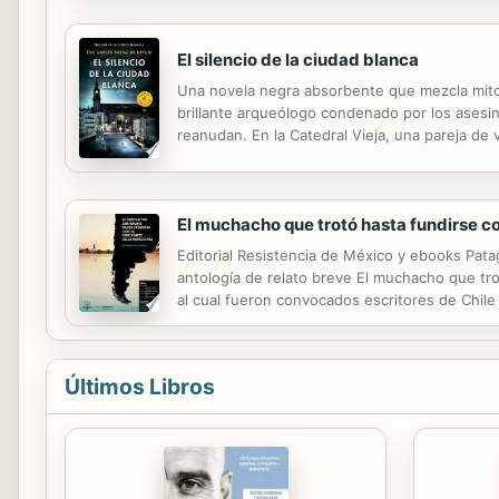
El silencio de la ciudad blanca
Una novela negra absorbente que mezcla mitolo
brillante arqueólogo condenado por los asesin
reanudan. En la Catedral Vieja, una pareja de
Ayala, un joven experto en perfiles criminales
El muchacho que trotó hasta fundirse co
Editorial Resistencia de México y ebooks Patagon
antología de relato breve El muchacho que tro
al cual fueron convocados escritores de Chile 
corresponde a la chilena María Paz Rodríguez
Últimos Libros