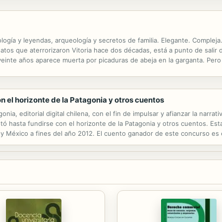
gía y leyendas, arqueología y secretos de familia. Elegante. Compleja. 
atos que aterrorizaron Vitoria hace dos décadas, está a punto de salir 
 veinte años aparece muerta por picaduras de abeja en la garganta. Pero
, está obsesionado con prevenir los asesinatos, pero una tragedia person
n el horizonte de la Patagonia y otros cuentos
ia, editorial digital chilena, con el fin de impulsar y afianzar la narrati
tó hasta fundirse con el horizonte de la Patagonia y otros cuentos. Est
y México a fines del año 2012. El cuento ganador de este concurso es el 
. Forman aparte, además, de esta antología los cuentos mexicanos...