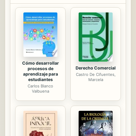
dos de sus principales protagonistas,
Simón Trinidad y el mismo Cuarenta.
A ambos los conocí antes de que
marcharan a la guerra y en el pueblo
eran conocidos por sus nombres
bautismales: Ricardo Palmera Pineda
y Rodrigo Tovar Pupo". Este es un
esfuerzo más ...
Cómo desarrollar
Derecho Comercial
procesos de
aprendizaje para
Castro De Cifuentes,
estudiantes
Marcela
Carlos Blanco
Valbuena