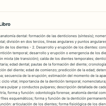
Libro
a anatomía dental: formación de las denticiones (síntesis); nom
al; división en dos tercios, líneas angulares y puntos angulare
ón de los dientes - 2. Desarrollo y erupción de los dientes: con
entición temporal; desarrollo y erupción o emergencia de los di
ón mixta (de transición); caída de los dientes temporales; denti
ria; edad dental; pautas de la formación del diente; cronología
ción del diente; edad de comienzo; predicción de la edad; dete
ona; secuencia de la erupción; estimación del momento de la apar
 ciclo vital; importancia de la dentición temporal; nomenclatura
ara pulpar y conductos pulpares; descripción detallada de cada
ía, forma y función: odontología forense; anatomía dental compa
files esquemáticos; forma y función de la dentición permanente
función: articulación de los dientes; forma fisiológica de los di