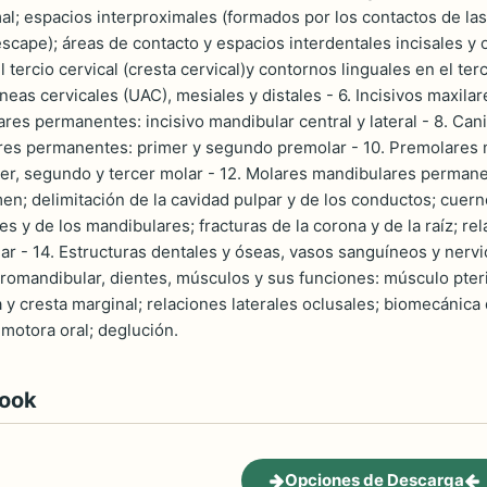
al; espacios interproximales (formados por los contactos de las
escape); áreas de contacto y espacios interdentales incisales y 
el tercio cervical (cresta cervical)y contornos linguales en el ter
íneas cervicales (UAC), mesiales y distales - 6. Incisivos maxilar
ares permanentes: incisivo mandibular central y lateral - 8. Ca
res permanentes: primer y segundo premolar - 10. Premolares 
r, segundo y tercer molar - 12. Molares mandibulares permanen
en; delimitación de la cavidad pulpar y de los conductos; cuern
es y de los mandibulares; fracturas de la corona y de la raíz; re
 - 14. Estructuras dentales y óseas, vasos sanguíneos y nervios
romandibular, dientes, músculos y sus funciones: músculo pteri
a y cresta marginal; relaciones laterales oclusales; biomecánic
 motora oral; deglución.
book
Opciones de Descarga