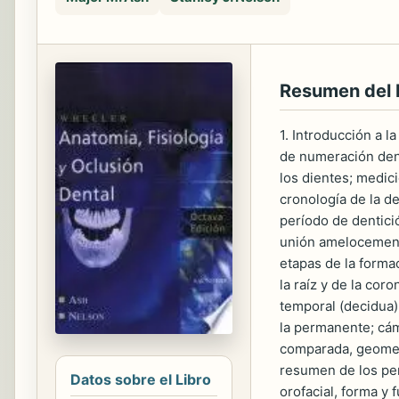
Resumen del 
1. Introducción a l
de numeración dent
los dientes; medici
cronología de la d
período de dentici
unión amelocementa
etapas de la forma
la raíz y de la cor
temporal (decidua):
la permanente; cám
comparada, geometr
resumen de los per
Datos sobre el Libro
orofacial, forma y 