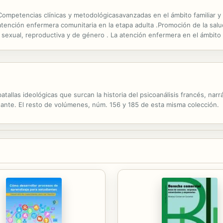
petencias clínicas y metodológicasavanzadas en el ámbito familiar y 
a atención enfermera comunitaria en la etapa adulta .Promoción de la sal
 sexual, reproductiva y de género . La atención enfermera en el ámbito f
 ETICO-JURIDICOS. La capacidad del menor. Derechoa la información y 
 batallas ideológicas que surcan la historia del psicoanálisis francés, n
nante. El resto de volúmenes, núm. 156 y 185 de esta misma colección.