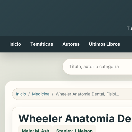
Tu
Inicio
Temáticas
Autores
Últimos Libros
Buscar libros
Inicio
Medicina
Wheeler Anatomia Dental, Fisiologia Y Oclusion
Wheeler Anatomia Dent
Major M. Ash
Stanley J. Nelson