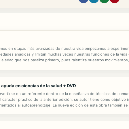
mos en etapas más avanzadas de nuestra vida empezamos a experiment
ades añadidas y limitan muchas veces nuestras funciones de la vida d
a edad que nos paraliza primero, pues ralentiza nuestros movimientos,
storno degenerativo y crónico del sistema nervioso central de progresió
 ayuda en ciencias de la salud + DVD
ertirse en un referente dentro de la enseñanza de técnicas de comunic
 carácter práctico de la anterior edición, su autor tiene como objetivo 
rientados al autoaprendizaje. La nueva edición de esta obra también se
 en España a raíz de la implantación de los nuevos planes de estudio...