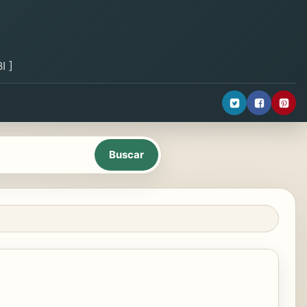
I ]
n