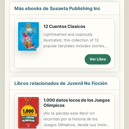
Más ebooks de Susaeta Publishing Inc
12 Cuentos Clasicos
Lighthearted and copiously
illustrated, this collection of 12
popular fairytales includes stories
such as Little Red Riding Hood and
The Ugly Duckling. Alegre y
Ver Libro
copiosamente ilustrada, esta
colección de 12 cuentos de hada
populares incluye historias como La
caperucita roja y El patito feo.
Libros relacionados de Juvenil No Ficción
1.000 datos locos de los Juegos
Olímpicos
¡No te pierdas este libro! Un
recorrido por la historia de los
Juegos Olímpicos, desde sus inicios