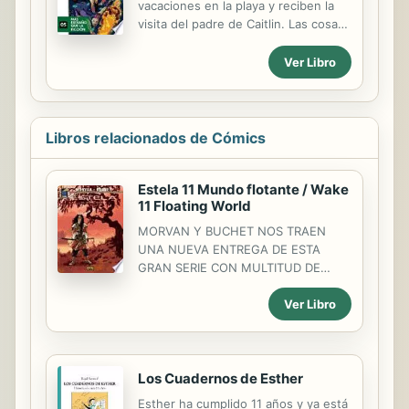
vacaciones en la playa y reciben la
resolver el doble suicidio? La crítica
visita del padre de Caitlin. Las cosas
dice: Gran historia de misterio similar
se torcerán con el regreso de Ivana
a las películas espeluznantes de
Baiul y un misterioso villano
Ver Libro
antaño. Es inteligente, original y llena
superpoderoso...
de sorpresas. La he devorado. Más,
por favor....
Libros relacionados de Cómics
Estela 11 Mundo flotante / Wake
11 Floating World
MORVAN Y BUCHET NOS TRAEN
UNA NUEVA ENTREGA DE ESTA
GRAN SERIE CON MULTITUD DE
PREMIOS EN SU HABER. Ahora que
Ver Libro
Navis ya no trabaja para la
constituyente, sobrevive gracias a
pequeños trabajos mal pagados.
Pero tiene una oportunidad para
Los Cuadernos de Esther
recuperarse con una misión: bajar a
Ribehn, el extraño planeta feudal de
Esther ha cumplido 11 años y ya está