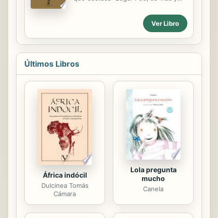
sus obras", estudio que sirvió de
introducción a "Historias
Ver Libro
extraordinarias", considerado hoy
como una de las más rigurosas y
brillantes aportaciones al
conocimiento de Poe y del propio
Últimos Libros
Baudelaire.
Lola pregunta
África indócil
mucho
Dulcinea Tomás
Canela
Cámara