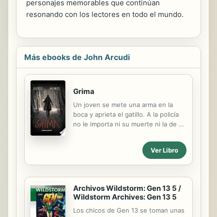
personajes memorables que continúan
resonando con los lectores en todo el mundo.
Más ebooks de John Arcudi
Grima
Un joven se mete una arma en la
boca y aprieta el gatillo. A la policía
no le importa ni su muerte ni la de su
mejor amigo dos meses antes. Una
madre torturada busca ayuda en un
Ver Libro
antiguo amor que ejerce como
detective. Lo que no sabe es que
sufre de acromegalia, una
enfermedad que deforma los rasgos
Archivos Wildstorm: Gen 13 5 /
faciales a partir de una edad
Wildstorm Archives: Gen 13 5
avanzada. ¿Se interpondrá su
Los chicos de Gen 13 se toman unas
extraña apariencia a la hora de