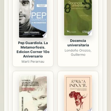
Principiante. Nivel I 1.Introducción 2.
¿Qué significa Reiki? ¿Qué es el
Reiki? ¿Cómo funciona el Reiki? 3.
¿Cuáles son las principales
Tradiciones ...
Docencia
Pep Guardiola. La
universitaria
Metamorfosis.
Londoño Orozco,
Edicion Corner 10o
Guillermo
Aniversario
Marti Perarnau