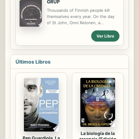
GRUP
un nuevo destino sin retorno.
Thousands of Finnish people kill
Literatura y exilio se unen en Y atrás
themselves every year. On the day
vienen los otros para mostrar cómo
of St John, Onni Relonen, a
la identidad se crea y se transforma
businessman in crisis, decides to
a través de los procesos históricos.
end his life. But just when he finds
Ver Libro
El título alude a quienes, en cadena,
an isolated farmhouse, a noise stops
van obteniendo la posibilidad de...
him in his tracks. Onni saves the life
of another, Colonel Kemppaine. A
wonderful friendship is born.
Últimos Libros
La biología de la
Pep Guardiola. La
creencia (Edición