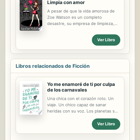
Limpia con amor
A pesar de que la vida amorosa de
Zoe Watson es un completo
desastre, su empresa de limpieza,
Limpia con Amor, goza de beneficios
de récord. Su equipo se encarga de
Ver Libro
eliminar el polvo y desorden de las
casas permitiendo que Zoe use su
don especial de alteración de la
memoria para eliminar los recuerdos
Libros relacionados de Ficción
dolorosos de sus clientes. Pero
aunque puede hacer tabla rasa para
sus clientes, tuvo menos suerte
Yo me enamoré de ti por culpa
borrando a su exnovio de su
de los carnavales
corazón. Así que cuando se
Una chica con el corazón roto. Un
encuentra con Michael, y sospecha
viaje. Un chico capaz de sanar
que la recuerda a pesar de todo,
heridas con su voz. Los planetas se
decide que la mejor manera de
alinean para que se encuentren en la
mantener a salvo su corazón es
ciudad más antigua de occidente. Se
acercarse ...
Ver Libro
conocen. El destino vuelve a
conjurarse para separarlos. La