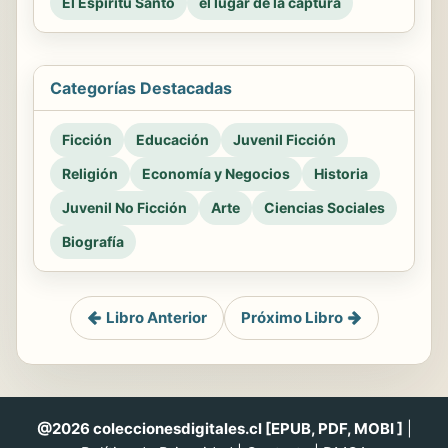
El Espiritu Santo
el lugar de la captura
Categorías Destacadas
Ficción
Educación
Juvenil Ficción
Religión
Economía y Negocios
Historia
Juvenil No Ficción
Arte
Ciencias Sociales
Biografía
Libro Anterior
Próximo Libro
@2026 coleccionesdigitales.cl [EPUB, PDF, MOBI ]
|