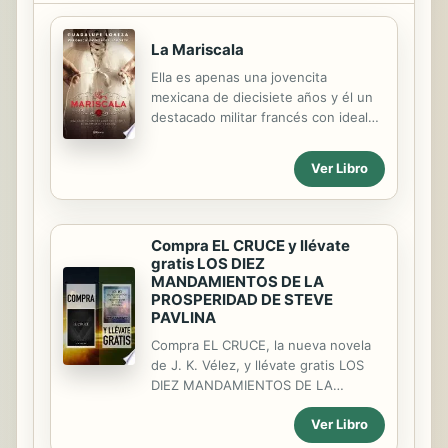
La Mariscala
Ella es apenas una jovencita
mexicana de diecisiete años y él un
destacado militar francés con ideales
muy claros sobre su misión en
México. Josefa de la Peña y el
Ver Libro
mariscal Achille Bazaine se enamoran
con sólo cruzar unas cuantas
miradas. La juventud de ella lo
seduce; la gallardía y el poder que él
Compra EL CRUCE y llévate
representa la hacen olvidar la
gratis LOS DIEZ
diferencia de edades. En el punto
MANDAMIENTOS DE LA
álgido del Segundo Imperio Mexicano
PROSPERIDAD DE STEVE
PAVLINA
comienza una apasionada
correspondencia entre ambos
Compra EL CRUCE, la nueva novela
personajes que culmina en una
de J. K. Vélez, y llévate gratis LOS
elegante boda apadrinada por el
DIEZ MANDAMIENTOS DE LA
emperador Maximiliano de
PROSPERIDAD DE STEVE PAVLINA de
Habsburgo y la emperatriz Carlota.
Ver Libro
Sofía Cassano. El Cruce J. K. Vélez El
Sin embargo,...
Cruce es la nueva novela de ciencia