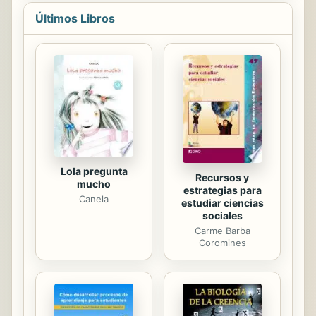
un maravilloso modo de comunicarse
Últimos Libros
hasta que el ser es advertido del
riesgo que corre al no respetar los
ritmos de evolución de las
conciencias inferiores. Ella descubre
que el «soltar» es lo que le permitió
amar.
Lola pregunta
Recursos y
mucho
estrategias para
Canela
estudiar ciencias
sociales
Carme Barba
Coromines