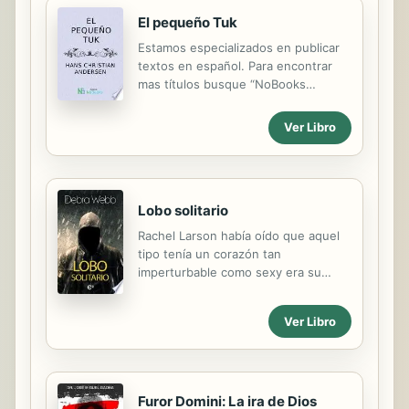
El pequeño Tuk
Estamos especializados en publicar
textos en español. Para encontrar
mas títulos busque “NoBooks
Editorial” o visite nuestra web
http://www.nobooksed.com
Ver Libro
Contamos con mas volúmenes en
español que cualquier otra editorial
en formato electrónico y
continuamos creciendo. Un cuento
Lobo solitario
de Hans Christian Andersen
Rachel Larson había oído que aquel
tipo tenía un corazón tan
imperturbable como sexy era su
cuerpo, pero Sloan también era su
última esperanza. Ya no le quedaba
Ver Libro
ningún sitio donde esconderse del
padre de su hijo, un asesino
implacable... y enemigo mortal de
Sloan. Así que tenía que enfrentarse
a aquel lobo solitario e implorarle que
Furor Domini: La ira de Dios