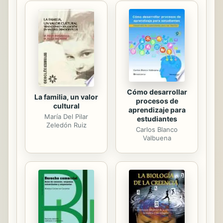
mantiene encarcelado está vencida
por la fuerza de su voluntad. La vida
de una estrella de rock ’n’ roll toma el
ritmo de un tren. Después de
lentamente haber partido de la
estación cuando era niña, la falta de
control...
Cómo desarrollar
La familia, un valor
procesos de
cultural
aprendizaje para
María Del Pilar
estudiantes
Zeledón Ruiz
Carlos Blanco
Valbuena