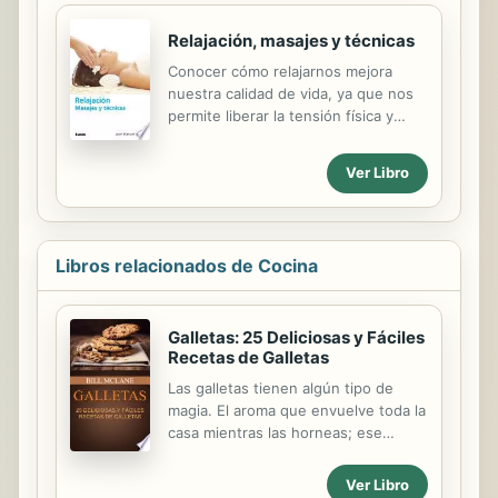
Relajación, masajes y técnicas
Conocer cómo relajarnos mejora
nuestra calidad de vida, ya que nos
permite liberar la tensión física y
mental que acumulamos. De esta
forma se podrán recuperar los
Ver Libro
niveles de energía y nos sentiremos
renovados y revitalizados, en
mejores condiciones para hacer
frente a las presiones de la vida
Libros relacionados de Cocina
cotidiana. La ciencia médica
reconoce que la mente y el cuerpo
están íntimamente ligados,
Galletas: 25 Deliciosas y Fáciles
afectando el estado de uno al otro.
Recetas de Galletas
El estrés es el que reduce la
resistencia del sistema inmunológico
Las galletas tienen algún tipo de
del cuerpo humano, y es una mente
magia. El aroma que envuelve toda la
relajada la que colabora para
casa mientras las horneas; ese
fortalecer las defensas contra todo...
primer bocado con un vaso de leche
fría, después de una siempre viene
Ver Libro