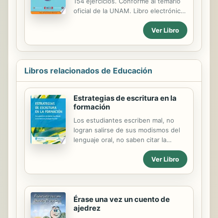
154 ejercicios. Conforme al temario
oficial de la UNAM. Libro electrónico
audible y escalable al celular.
Ver Libro
Libros relacionados de Educación
Estrategias de escritura en la
formación
Los estudiantes escriben mal, no
logran salirse de sus modismos del
lenguaje oral, no saben citar la
bibliografía, ¡escriben barbaridades
Ver Libro
en los exámenes! ¿Es necesario
darles un documento con las normas
APA para que citen bien? ¿O
mandarlos a un taller de escritura?
Estas quejas habituales de los
Érase una vez un cuento de
ajedrez
docentes en las carreras de la
formación nos invitan a darle a la