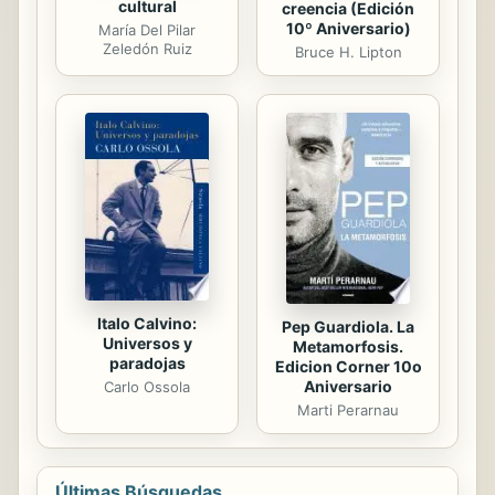
cultural
creencia (Edición
10º Aniversario)
María Del Pilar
Zeledón Ruiz
Bruce H. Lipton
Italo Calvino:
Pep Guardiola. La
Universos y
Metamorfosis.
paradojas
Edicion Corner 10o
Aniversario
Carlo Ossola
Marti Perarnau
Últimas Búsquedas