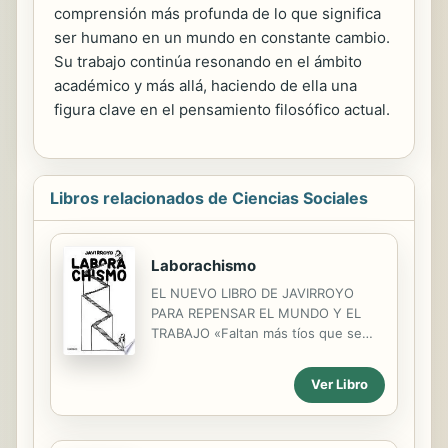
comprensión más profunda de lo que significa
ser humano en un mundo en constante cambio.
Su trabajo continúa resonando en el ámbito
académico y más allá, haciendo de ella una
figura clave en el pensamiento filosófico actual.
Libros relacionados de Ciencias Sociales
Laborachismo
EL NUEVO LIBRO DE JAVIRROYO
PARA REPENSAR EL MUNDO Y EL
TRABAJO «Faltan más tíos que se
mojen como Javirroyo.» Moderna de
Pueblo «Bofetadas gráficas de un
Ver Libro
hombre para que otros hombres
espabilen y le planten cara al
machismo: [...] Javirroyo dispara