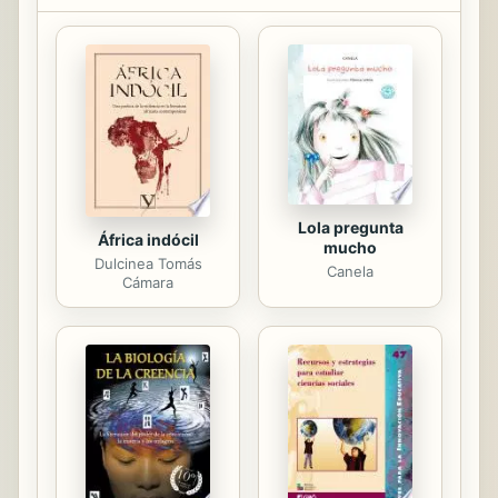
del poeta Pablo de Cuba Soria se
une a las exigencias hermenéuticas
de la Academia para caracterizar el
neobarroco, argumentarlo a través
del estudio de poemas clave de José
Lezama Lima, José Kozer, Néstor
Perlongher, Eduardo Espina, Gerardo
Deniz, Marosa di ...
Lola pregunta
África indócil
mucho
Dulcinea Tomás
Canela
Cámara