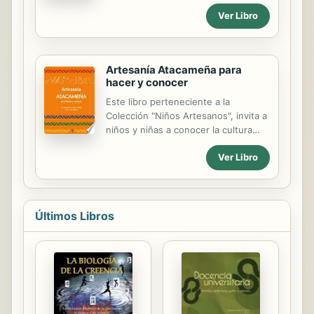
contents, offers numerous
Ver Libro
grammatical and lexical and formal
practice aid activities within the unit
and contains a competency
evaluation at the end of each
Artesanía Atacameña para
chapter.
hacer y conocer
Este libro perteneciente a la
Colección "Niños Artesanos", invita a
niños y niñas a conocer la cultura
Atacameña o Lickan-Antay, a través
Ver Libro
de su cultura material, en específico,
su artesanía, mostrando cada objeto
y proponiendo su replicación con
materiales de fácil acceso.
Últimos Libros