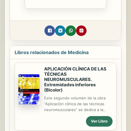
Libros relacionados de Medicina
APLICACIÓN CLÍNICA DE LAS
TÉCNICAS
NEUROMUSCULARES.
Extremidades inferiores
(Bicolor)
Este segundo volumen de la obra
“Aplicación clínica de las técnicas
neuromusculares” se dedica a la
terapia en la parte inferior del
Ver Libro
cuerpo. Las disfunciones
musculoesqueléticas son tratadas de