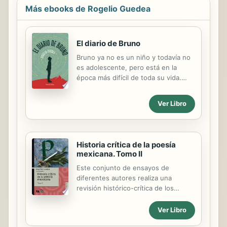
Más ebooks de Rogelio Guedea
El diario de Bruno
Bruno ya no es un niño y todavía no
es adolescente, pero está en la
época más difícil de toda su vida.
Nació en México y vive en Nueva
Zelanda, el país más remoto del
Ver Libro
mundo. Bruno es un gran pesimista.
Mientras su vida transcurre entre
dudas y premoniciones, escribe en
su diario todos sus pensamientos,
Historia crítica de la poesía
para intentar comprenderse a sí
mexicana. Tomo II
mismo. Hasta que conoce a Maya,
Este conjunto de ensayos de
una simpática niña chilena de su
diferentes autores realiza una
misma edad y comienza a pensar en
revisión histórico-crítica de los
ella día y noche, pero no se atreve a
autores más conocidos de la poesía
decirle lo que siente. Todo cambia
mexicana de los siglos XIX y XX. Este
drásticamente cuando Bruno sufre
Ver Libro
volumen divide en tres grandes
un problema de salud y le sale “una...