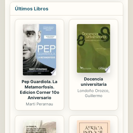
society at the beginning of the 19th
Últimos Libros
century.
Docencia
Pep Guardiola. La
universitaria
Metamorfosis.
Londoño Orozco,
Edicion Corner 10o
Guillermo
Aniversario
Marti Perarnau