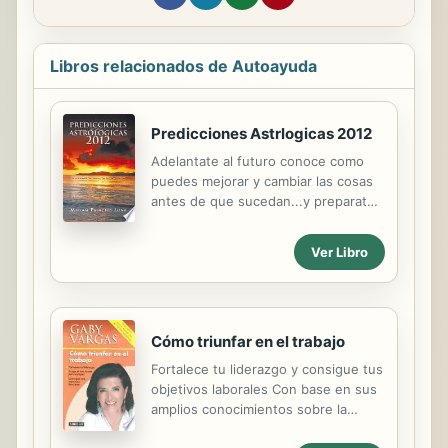
Libros relacionados de Autoayuda
Predicciones Astrlogicas 2012
Adelantate al futuro conoce como
puedes mejorar y cambiar las cosas
antes de que sucedan...y preparate
para resibir las bendiciones que el
universo derrama a cada instante
Ver Libro
para ti...pero debes estar abierto y
reseptivo porque las senales van a
estar siendo reveladas ante tus
ojos....atraves de las cartas del tarot
Cómo triunfar en el trabajo
ancestral, los astros y las senales
cosmicas...conoce que depara el
Fortalece tu liderazgo y consigue tus
2012... en la salud, dinero y
objetivos laborales Con base en sus
amor...conoce el momento preciso
amplios conocimientos sobre la
en que sucederan las cosas
conducta humana y las relaciones
aprovechando todo tu potencial