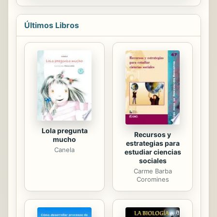
inspirar un auténtico cambio en los
la Palabra que ...
oyentes. Estas técnicas son vitales,
no sólo en el área política, sino
Últimos Libros
también para los ejecutivos de
empresas, directivos y líderes de
todos los campos. Hablar como
Obama proporciona las herramientas
necesarias para infundir cambios
positivos en todos los niveles de su
organización. La obra aporta las
claves necesarias para combinar
oratoria,...
Lola pregunta
Recursos y
mucho
estrategias para
Canela
estudiar ciencias
sociales
Carme Barba
Coromines