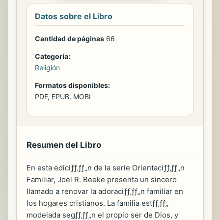
Datos sobre el Libro
Cantidad de páginas
66
Categoría:
Religión
Formatos disponibles:
PDF, EPUB, MOBI
Resumen del Libro
En esta ediciƒƒ‚ƒƒ‚‚n de la serie Orientaciƒƒ‚ƒƒ‚‚n
Familiar, Joel R. Beeke presenta un sincero
llamado a renovar la adoraciƒƒ‚ƒƒ‚‚n familiar en
los hogares cristianos. La familia estƒƒ‚ƒƒ‚‚
modelada segƒƒ‚ƒƒ‚‚n el propio ser de Dios, y