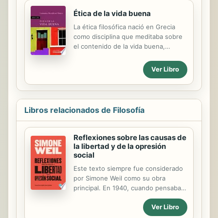
Ética de la vida buena
La ética filosófica nació en Grecia
como disciplina que meditaba sobre
el contenido de la vida buena,
lograda, feliz. Esta manera clásica de
entender el cometido de la ética ha
Ver Libro
sido la dominante en la tradición
occidental. Pero desde finales del
siglo XVIII el campo de estudio de
esta disciplina se restringe
Libros relacionados de Filosofía
considerablemente. La vida buena y
feliz deja de ser considerada un
tema susceptible de tratamiento
Reflexiones sobre las causas de
filosófico. Amplios sectores del
la libertad y de la opresión
pensamiento contemporáneo,
social
herederos precisamente de ese
Este texto siempre fue considerado
profundo cambio de orientación de la
por Simone Weil como su obra
ética, la entienden casi
principal. En 1940, cuando pensaba
exclusivamente como estudio ...
irse de Francia, le escribió a un
Ver Libro
amigo para hacerle saber que le
concedía un valor particular. Aunque