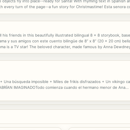
 objects fly into place--ready for Santa! With rhyming text in Spanish and
ith every turn of the page--a fun story for Christmastime! Esta senora 
 caramelos oye un "Jo, jo, jo". La senora silba y todo lo que se...
his friends in this beautifully illustrated bilingual 8 x 8 storybook, bas
lama y sus amigos con este cuento bilingüe de 8” x 8” (20 x 20 cm) bell
ama is a TV star! The beloved character, made famous by Anna Dewdney's
 In this beautiful bilingual storybook, Llama Llama and Mama...
 + Una búsqueda imposible + Miles de frikis disfrazados + Un vikingo 
BRÍAN IMAGINADOTodo comienza cuando el hermano menor de Ana...