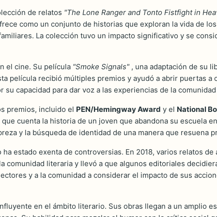
lección de relatos
"The Lone Ranger and Tonto Fistfight in He
ofrece como un conjunto de historias que exploran la vida de 
amiliares. La colección tuvo un impacto significativo y se consid
n el cine. Su película
"Smoke Signals"
, una adaptación de su li
 película recibió múltiples premios y ayudó a abrir puertas a otr
or su capacidad para dar voz a las experiencias de la comunida
os premios, incluido el
PEN/Hemingway Award
y el
National B
o, que cuenta la historia de un joven que abandona su escuela en
obreza y la búsqueda de identidad de una manera que resuena p
no ha estado exenta de controversias. En 2018, varios relatos d
a comunidad literaria y llevó a que algunos editoriales decidier
lectores y a la comunidad a considerar el impacto de sus accione
nfluyente en el ámbito literario. Sus obras llegan a un amplio 