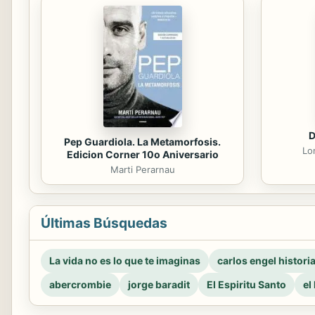
D
Pep Guardiola. La Metamorfosis.
Lo
Edicion Corner 10o Aniversario
Marti Perarnau
Últimas Búsquedas
La vida no es lo que te imaginas
carlos engel histori
abercrombie
jorge baradit
El Espiritu Santo
el