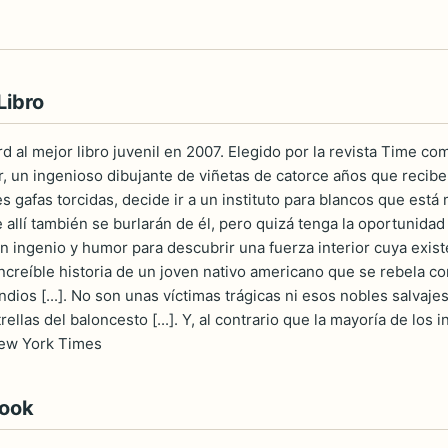
Libro
d al mejor libro juvenil en 2007. Elegido por la revista Time co
r, un ingenioso dibujante de viñetas de catorce años que recibe
es gafas torcidas, decide ir a un instituto para blancos que está
e allí también se burlarán de él, pero quizá tenga la oportunida
con ingenio y humor para descubrir una fuerza interior cuya exis
increíble historia de un joven nativo americano que se rebela c
indios [...]. No son unas víctimas trágicas ni esos nobles salvaje
ellas del baloncesto [...]. Y, al contrario que la mayoría de los i
New York Times
book