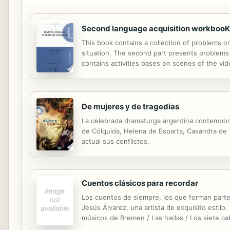
Second language acquisition workbooK
This book contains a collection of problems on 
situation. The second part presents problems o
contains activities bases on scenes of the vid
different language acquisition courses in our 
De mujeres y de tragedias
La celebrada dramaturga argentina contemporá
de Cólquida, Helena de Esparta, Casandra de T
actual sus conflictos.
Cuentos clásicos para recordar
Los cuentos de siempre, los que forman parte 
Jesús Álvarez, una artista de exquisito estilo. 
músicos de Bremen / Las hadas / Los siete cabrit
emperador / Alibabá y los cuarenta ladrones / 