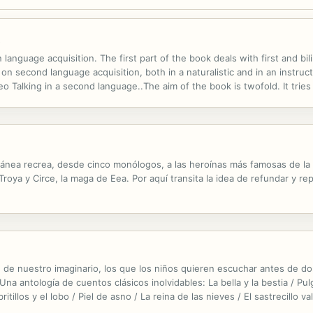
language acquisition. The first part of the book deals with first and bili
n second language acquisition, both in a naturalistic and in an instruct
eo Talking in a second language..The aim of the book is twofold. It trie
universities with authentic material from our own language...
nea recrea, desde cinco monólogos, a las heroínas más famosas de la l
roya y Circe, la maga de Eea. Por aquí transita la idea de refundar y r
de nuestro imaginario, los que los niños quieren escuchar antes de dorm
Una antología de cuentos clásicos inolvidables: La bella y la bestia / Pulg
illos y el lobo / Piel de asno / La reina de las nieves / El sastrecillo val
El soldadito de plomo.