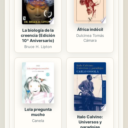
intensa pasión. Los Bryant...
orgullosos y...
África indócil
La biología de la
creencia (Edición
Dulcinea Tomás
10º Aniversario)
Cámara
Bruce H. Lipton
Lola pregunta
mucho
Italo Calvino:
Canela
Universos y
paradojas