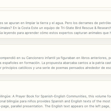
es se apuran en limpiar la tierra y el agua. Pero los derrames de petról
males? En la Costa Este un equipo de Tri-State Bird Rescue & Research s
núa leyendo para aprender cómo estos expertos capturan animales que ha
uedan regresar a la naturaleza. Este relato ilustrado de no ficción...
mpendió en su Cancionero infantil ya figuraban en libros anteriores, p
 españoles en formación. La propuesta abarcaba cantos a la patria castel
lcar principios católicos y una serie de poemas pensados alrededor de es
os Fernández Shaw (Cádiz, 1865 - El Pardo, 1911) fue un...
bilingüe: A Prayer Book for Spanish-English Communities, this volume f
acional bilingüe para niños provides Spanish and English texts of the mo
-page, parallel presentation. The English text appears on the left page,