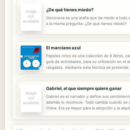
¿De qué tienes miedo?
Genoveva es una araña que da miedo a todo el 
a la misma pregunta: ¿De qué tienes miedo?
El marciano azul
Papeles rotos es una colección de 8 libros, c
guía de actividades, para su utilización en el 
rasgados. mediante esta técnica se pretende da
papel rasgado se aleja del concepto de la perf
Gabriel, el que siempre quiere ganar
Gabriel es el narrador y define sus sentimien
además lo reconoce. Todo cambia cuando se d
China. Era ya mayor para la adopción y la alqui
mismos que Blanca ve en sus pesadillas?, ¿Habí