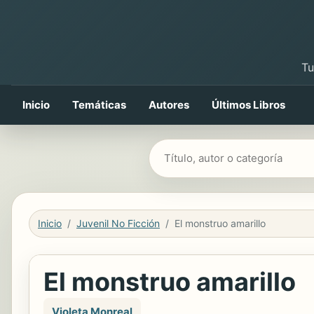
Tu
Inicio
Temáticas
Autores
Últimos Libros
Buscar libros
Inicio
Juvenil No Ficción
El monstruo amarillo
El monstruo amarillo
Violeta Monreal