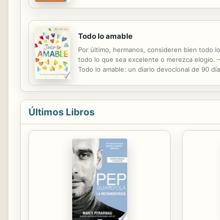
it on the right. In addition, illustrations by
Todo lo amable
Por último, hermanos, consideren bien todo lo 
todo lo que sea excelente o merezca elogio.
Todo lo amable: un diario devocional de 90 d
mostrará cómo llenar tu mente y tu corazón co
Últimos Libros