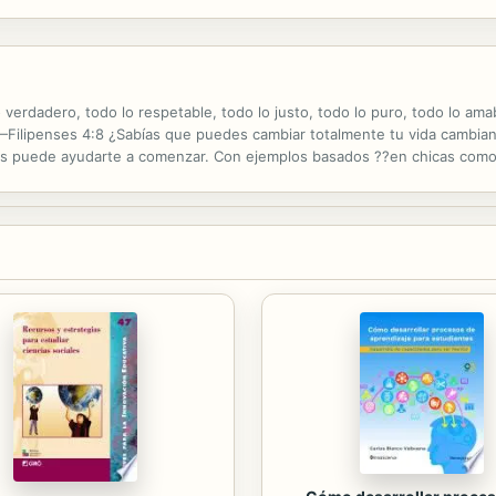
 well-known artist Gertrud Mueller Nelson complement each page and add to
verdadero, todo lo respetable, todo lo justo, todo lo puro, todo lo amab
 —Filipenses 4:8 ¿Sabías que puedes cambiar totalmente tu vida cambi
ías puede ayudarte a comenzar. Con ejemplos basados ??en chicas como
n las virtudes tomadas directamente de Filipenses 4:8, y te ayudará a..