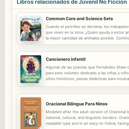
Libros relacionados de Juvenil No Ficción
Common Core and Science Sets
Cuando el petróleo se derrama, los trabajador
que viven en la zona. ¿Quién ayuda a estos ani
la mayor cantidad de animales posible. Conti
curan rápidamente y de forma segura para que p
Cancionero infantil
Algunas de las poesías que Fernández Shaw co
para este volumen dedicado a las niñas y niños
sitios históricos, piezas didácticas para incu
Premio Fastenrath en su primera entrega. Carl
Oracional Bilingue Para Ninos
Modeled after the adult version of Oracional 
national, cultural, and linguistic borders. Or
readable type and in an easy-to-follow, facing