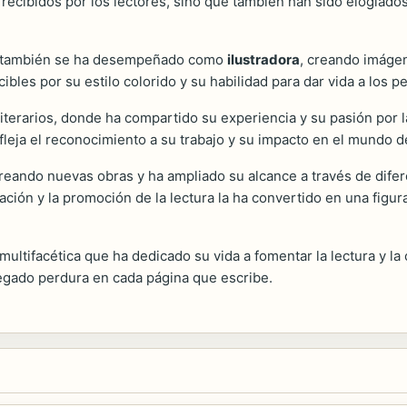
n recibidos por los lectores, sino que también han sido elogiados
al también se ha desempeñado como
ilustradora
, creando imáge
ibles por su estilo colorido y su habilidad para dar vida a los 
iterarios, donde ha compartido su experiencia y su pasión por la
fleja el reconocimiento a su trabajo y su impacto en el mundo de 
reando nuevas obras y ha ampliado su alcance a través de difere
ción y la promoción de la lectura la ha convertido en una figur
 multifacética que ha dedicado su vida a fomentar la lectura y l
egado perdura en cada página que escribe.