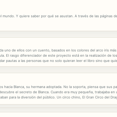
mundo. Y quiere saber por qué se asustan. A través de las páginas de 
ada uno de ellos con un cuento, basados en los colores del arco iris más
aula. El rasgo diferenciador de este proyecto está en la realización de l
r pautas a las personas que no solo quieran leer el libro sino que quier
ección y admite la intervención del azar que, debido a...
tos hacia Blanca, su hermana adoptada. No la soporta, piensa que sus pa
escubre el secreto de Blanca. Cuando era muy pequeña, trabajaba en u
laban para la diversión del público. Un circo chino, El Gran Circo del Dr
an venido para llevársela? Ante ese peligro los celos de Gabriel pasan 