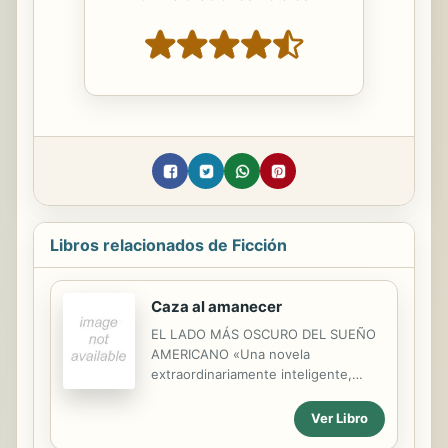
Libros relacionados de Ficción
Caza al amanecer
EL LADO MÁS OSCURO DEL SUEÑO
AMERICANO «Una novela
extraordinariamente inteligente,
marcada por la presencia de un
villano inolvidable que se desliza por
Ver Libro
sus páginas con la misma lúbrica