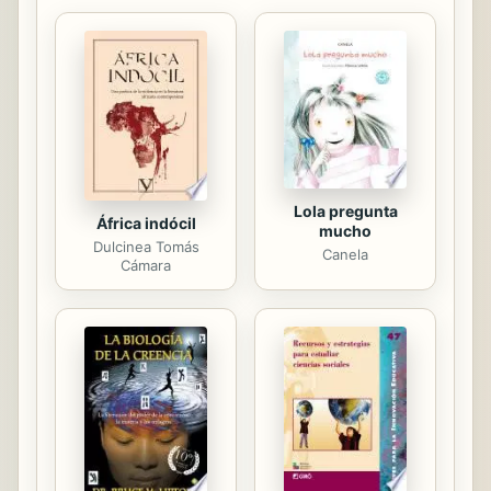
vecinos de una aldea gallega, los
Toucedo, nativos que se
beneficiaban de los bienes
comunales de Vilouta, tras el éxodo
de sus habitantes, y Enrique, un
alemán idealista, que, junto a su
mujer, llevado por el sentimiento de
la naturaleza, buscaba en el ...
Lola pregunta
África indócil
mucho
Dulcinea Tomás
Canela
Cámara