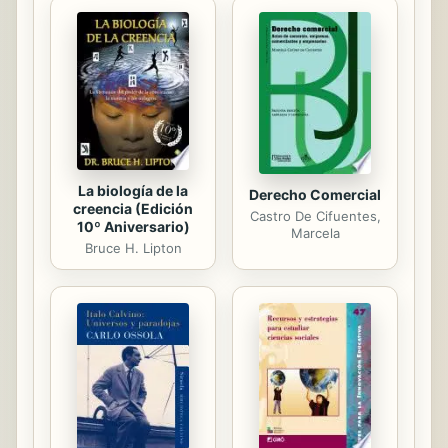
sentido? En el sendero de la
exploración, a menudo tan difícil, del
propio sí-mismo, del núcleo
subyacente en cada uno de nosotros
a través del cual fluye la principal
energía cósmica, el amor, siempre
que se lo...
La biología de la
Derecho Comercial
creencia (Edición
Castro De Cifuentes,
10º Aniversario)
Marcela
Bruce H. Lipton