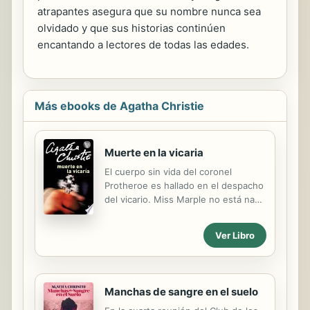
atrapantes asegura que su nombre nunca sea
olvidado y que sus historias continúen
encantando a lectores de todas las edades.
Más ebooks de Agatha Christie
Muerte en la vicaria
El cuerpo sin vida del coronel
Protheroe es hallado en el despacho
del vicario. Miss Marple no está nada
satisfecha con los resultados de las
investigaciones que realiza la policía,
Ver Libro
y considera que esa muerte
beneficia a más de una persona en el
pueblo. El párroco y la segunda
esposa del coronel son considerados
Manchas de sangre en el suelo
los principales sospechosos.