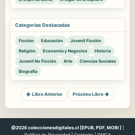
Categorías Destacadas
Ficción
Educación
Juvenil Ficción
Religión
Economía y Negocios
Historia
Juvenil No Ficción
Arte
Ciencias Sociales
Biografía
Libro Anterior
Próximo Libro
@2026 coleccionesdigitales.cl [EPUB, PDF, MOBI ]
|
Política de Privacidad
|
Contacto
|
DMCA