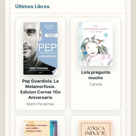
(Demolido); El Palacio Arzobispal
Últimos Libros
(Foto); Kiosco Mirador en La Finca
Miraflores; Edificio Comercial
(Vicente Villa); Mercado Cubierto de
Guayaquil (Demolido); Plaza de
Mercado (Foto); Templo de San José
; Iglesia de San José (Marinilla);
Templo de Nuestra Señora Del
Rosario (Catedral de Girardota);...
Lola pregunta
mucho
Pep Guardiola. La
Canela
Metamorfosis.
Edicion Corner 10o
Aniversario
Marti Perarnau