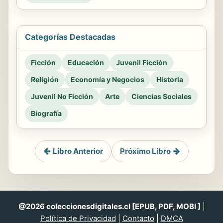
Categorías Destacadas
Ficción
Educación
Juvenil Ficción
Religión
Economía y Negocios
Historia
Juvenil No Ficción
Arte
Ciencias Sociales
Biografía
Libro Anterior
Próximo Libro
@2026 coleccionesdigitales.cl [EPUB, PDF, MOBI ]
|
Política de Privacidad
|
Contacto
|
DMCA