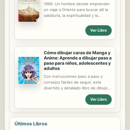
1969. Un hombre decide emprender
un viaje a Oriente para buscar allí la
sabiduría, la espiritualidad y la
felicidad que Occidente le niega.
Deja a sus espaldas, a la mujer con la
Ver Libro
que ha compartido todos los sueños
y las desilusiones de la Década
Prodigiosa.
Cómo dibujar caras de Manga y
Anime: Aprende a dibujar paso a
paso para niños, adolescentes y
adultos
Con instrucciones paso a paso y
consejos fáciles de seguir, este
divertido y detallado libro de dibujo
revela cómo puedes empezar a
Ver Libro
dibujar caras y personajes de anime
en muy poco tiempo. Cubriendo
todo, desde formas básicas de la
cabeza hasta ojos, narices, oídos,
bocas y más, también descubrirás
Últimos Libros
cómo puedes comenzar a mapear