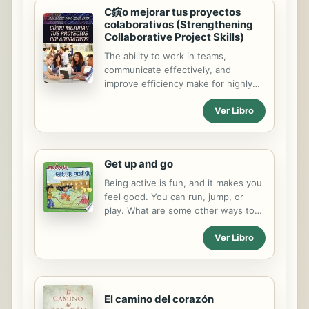
C鏔o mejorar tus proyectos
colaborativos (Strengthening
Collaborative Project Skills)
The ability to work in teams,
communicate effectively, and
improve efficiency make for highly
successful professionals. Written in
Ver Libro
easy-to-access language, this book
aligns with the Core Curriculum
requirement of teaching students
how to develop research projects
Get up and go
that are similar to those they might
face in their careers. It also provides
Being active is fun, and it makes you
guidance on building and
feel good. You can run, jump, or
participating in teams, bolstering
play. What are some other ways to
interpersonal skills, and developing
be active and stay healthy?
assertiveness. This volume contains
Ver Libro
concrete, real-world examples of
actions students can take now to
help them attain their desired
futures.
El camino del corazón