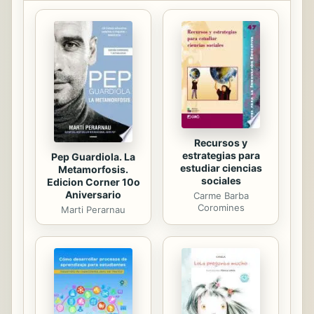
rostros enteros para dibujar
ilustraciones impecables e
impresionantes para una amplia gama
de expresiones y situaciones. Si eres
un aspirante a artista que quiere
mejorar tus habilidades y probar
cosas nuevas, o un fanático del
anime que quiere empezar a...
Recursos y
estrategias para
Pep Guardiola. La
estudiar ciencias
Metamorfosis.
sociales
Edicion Corner 10o
Aniversario
Carme Barba
Coromines
Marti Perarnau