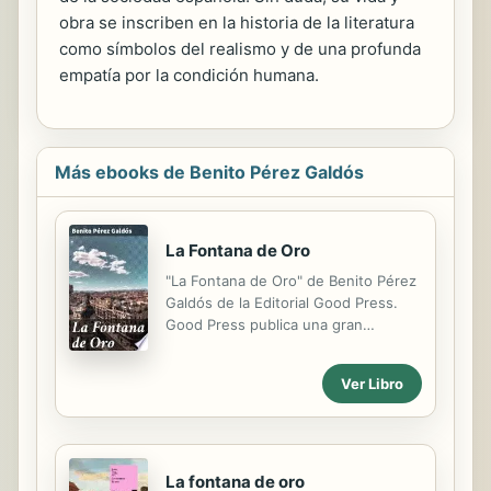
obra se inscriben en la historia de la literatura
como símbolos del realismo y de una profunda
empatía por la condición humana.
Más ebooks de Benito Pérez Galdós
La Fontana de Oro
"La Fontana de Oro" de Benito Pérez
Galdós de la Editorial Good Press.
Good Press publica una gran
variedad de títulos que abarca todos
los géneros. Van desde los títulos
Ver Libro
clásicos famosos, novelas, textos
documentales y crónicas de la vida
real, hasta temas ignorados o por ser
descubiertos de la literatura
universal. Editorial Good Press
La fontana de oro