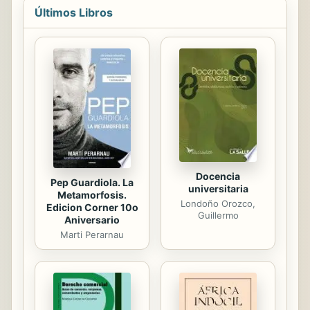
construcciones, lugares y rincones
Últimos Libros
que nos llaman la atención y que nos
gustaría situarlos en su contexto,
relacionarlos con la época, conocer a
sus autores, identificar sus formas...
Este Recorrido Didáctico por el
Madrid Medieval quiere satisfacer
esos deseos y facilitar un paseo más
completo y agradable ...
Docencia
Pep Guardiola. La
universitaria
Metamorfosis.
Londoño Orozco,
Edicion Corner 10o
Guillermo
Aniversario
Marti Perarnau