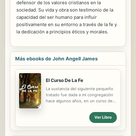
defensor de los valores cristianos en la
sociedad. Su vida y obra son testimonio de la
capacidad del ser humano para influir
positivamente en su entorno a través de la fe y
la dedicación a principios éticos y morales.
Más ebooks de John Angell James
El Curso De La Fe
La sustancia del siguiente pequeño
tratado fue dada a mi congregación
hace algunos años, en un curso de
sermones semanales. Se me ocurrió
entonces que tal vez lo que había
Ver Libro
instruido a mi propio rebaño podría
ser de algún pequeño servicio para
otros; pero por una u otra razón el