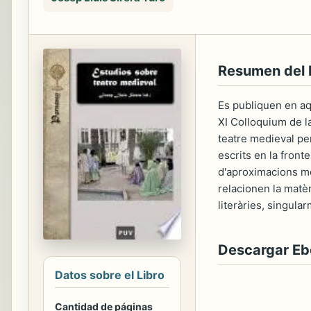
Resumen del 
Es publiquen en aq
XI Colloquium de la
teatre medieval pen
escrits en la front
d'aproximacions me
relacionen la matèr
literàries, singula
Descargar E
Datos sobre el Libro
Cantidad de páginas