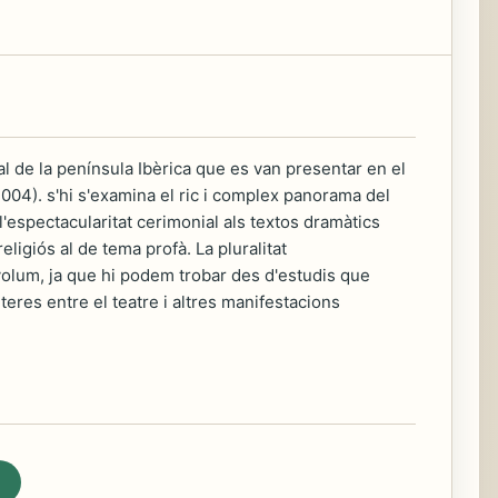
 de la península Ibèrica que es van presentar en el
2004). s'hi s'examina el ric i complex panorama del
 l'espectacularitat cerimonial als textos dramàtics
eligiós al de tema profà. La pluralitat
olum, ja que hi podem trobar des d'estudis que
teres entre el teatre i altres manifestacions