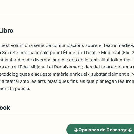
Libro
uest volum una sèrie de comunicacions sobre el teatre medieval
 Société Internationale pour l'Étude du Théâtre Médieval (Elx, 
insular des de diversos angles: des de la teatralitat folklòrica i
era entre l'Edat Mitjana i el Renaixement; des del teatre de tema r
todològiques a aquesta matèria enriqueix substancialment el v
ia teatral amb les arts plàstiques fins als que plantegen les fron
rment la poesia.
book
Opciones de Descarga