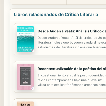
Libros relacionados de Crítica Literaria
Desde Auden a Yeats: Análisis Crítico
Desde Auden a Yeats: Análisis crítico de 30 p
literatura inglesa que busquen ayuda al navega
estudiantes de literatura inglesa que busquen 
crítico y profundo de 30 poemas seleccionados
Recontextualización de la poética del si
El cuestionamiento al cual la postmodernidad s
textos contemporáneos bajo una nueva luz. En
válida para explicar fenómenos artísticos con
rasgos de estilo. Este libro pretende releer la