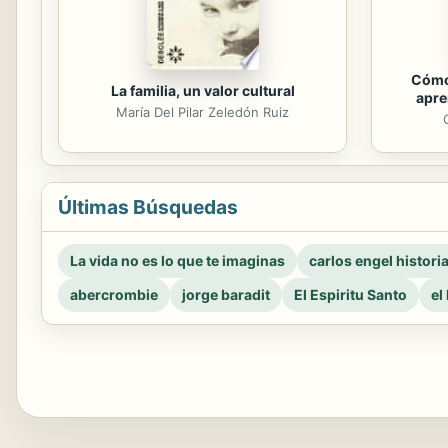
Cómo
La familia, un valor cultural
apre
María Del Pilar Zeledón Ruiz
Últimas Búsquedas
La vida no es lo que te imaginas
carlos engel histori
abercrombie
jorge baradit
El Espiritu Santo
el