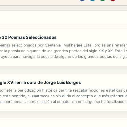
 de 30 Poemas Seleccionados
oemas seleccionados por Geetanjali Mukherjee Este libro es una referen
r la poesía de algunos de los grandes poetas del siglo XIX y XX. Este li
ayuda para navegar la poesía de alguno de los grandes poetas del siglo X
 de las obras de W. H. Auden, Ted Hughes, John Keats, Philip Larkin an
glo XVII en la obra de Jorge Luis Borges
omete la periodización histórica permite rescatar nociones estéticas de
 este sentido, el «barroco» es sin duda el concepto que más reformula
temporáneos. La aproximación al debate, sin embargo, se ha focalizado 
 poética del siglo XVII desde su aportación filosófico-conceptual y ...