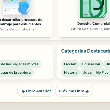
 desarrollar procesos de
Derecho Comercial
ndizaje para estudiantes
Castro De Cifuentes, Mar
Carlos Blanco Valbuena
Categorías Destacad
a de las brigadas mixtas
Ficción
Educación
Ju
 lugar de la captura
Historia
Juvenil No Ficc
Libro Anterior
Próximo Libro