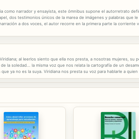
a como narrador y ensayista, este ómnibus supone el autorretrato defin
papel, dos testimonios únicos de la marea de imágenes y palabras que l
 narración a dos voces, el autor recorre en la primera parte la corriente
l que la acompaña. Literatura, lenguaje, poesía y novela del siglo XX...
ridiana; al leerlos siento que ella nos presta, a nosotras mujeres, su 
 de la soledad... la misma voz que nos relata la cartografía de un desa
a que ya no es la suya. Viridiana nos presta su voz para hablarle a qui
nes, a quitar el óxido a los tequieros, a desanudar las ilusiones, a ser.