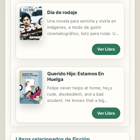
Día de rodaje
Una novela para sentirla y vivirla en
imágenes, a modo de guión
cinematográfico, listo para rodar. Una
historia de máximo interés para los
jóvenes de hoy.
Ver Libro
Querido Hijo: Estamos En
Huelga
Felipe never helps at home; he¿s
rude, disobedient, and a bad
student. He knows that a big
punishment is waiting for him, but it
doesn¿t happen! His parents don¿t
Ver Libro
say anything¿moreover, they
practically ignore him. They have
decided to go on strike! With an
ironic tone and a large dose of
Libros relacionados de Ficción