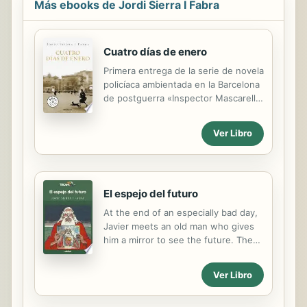
Más ebooks de Jordi Sierra I Fabra
Cuatro días de enero
Primera entrega de la serie de novela
policíaca ambientada en la Barcelona
de postguerra «Inspector Mascarell»,
de Jordi Sierra i Fabra. Una
conmovedora historia que habla del
Ver Libro
hambre, de la venganza y, por
encima de todo, del amor. Barcelona,
1939: cuatro días antes de la
ocupación franquista, un inspector
El espejo del futuro
republicano deberá resolver su
último caso... El 22 de enero de 1939
At the end of an especially bad day,
el Gobierno de la República
Javier meets an old man who gives
abandona Barcelona dejándola a su
him a mirror to see the future. The
suerte y a merced de Franco y sus
mirror gets broken but Javier keeps
tropas. Durante cuatro días, en
a piece where he can see the future
Ver Libro
medio de una huida hacia el exilio
twenty four hours before. Rights
por parte de los vencidos, la ciudad
sold to Korea, China and Mexico.
se convierte ...