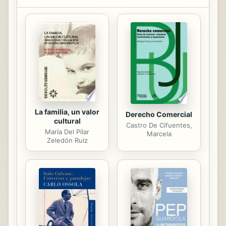
maravillosas historias donde reyes,
principes, animales, brujas y
extraterrestres tocaran el corazon
de los lectores. Con este libro el
autor quiso hacer un homenaje
especial a su abuela Carmen Pardo y
a un regalo a su sobrina Daniela
Monsalve; a quien le dedico ...
La familia, un valor
Derecho Comercial
cultural
Castro De Cifuentes,
María Del Pilar
Marcela
Zeledón Ruiz