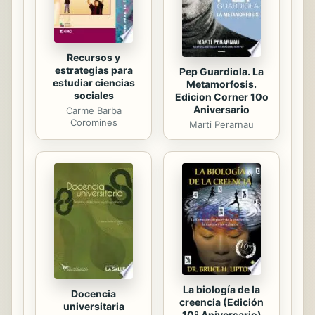
último, el lector encontrará...
Recursos y
estrategias para
Pep Guardiola. La
estudiar ciencias
Metamorfosis.
sociales
Edicion Corner 10o
Aniversario
Carme Barba
Coromines
Marti Perarnau
La biología de la
Docencia
creencia (Edición
universitaria
10º Aniversario)