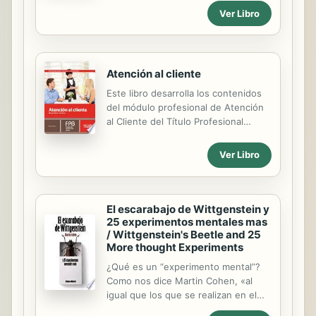
altas responsabilidades. La
Ver Libro
loca! Lee el cuento y luego utiliza los
semblanza que traza en estas
imanes para crear tus propias
páginas de personalidades como el
sorpresas en la granja. ¡Hay hasta
rey Juan Carlos, José...
100 combinaciones posibles!
Atención al cliente
Este libro desarrolla los contenidos
del módulo profesional de Atención
al Cliente del Título Profesional
Básico en Cocina y Restauración,
perteneciente a la familia profesional
Ver Libro
de Hostelería y Turismo, según el
Real Decreto 127/2014, de 28 de
febrero. Atención al cliente comienza
introduciéndonos en el mundo de la
El escarabajo de Wittgenstein y
comunicación. Nos adentra en sus
25 experimentos mentales mas
/ Wittgenstein's Beetle and 25
elementos, el proceso comunicativo,
More thought Experiments
las barreras que pueden surgir y los
tipos de comunicación que es
¿Qué es un “experimento mental”?
necesario conocer para fomentar la
Como nos dice Martin Cohen, «al
motivación tan necesaria en la
igual que los que se realizan en el
atención al cliente. A continuación,
laboratorio, son pruebas que se