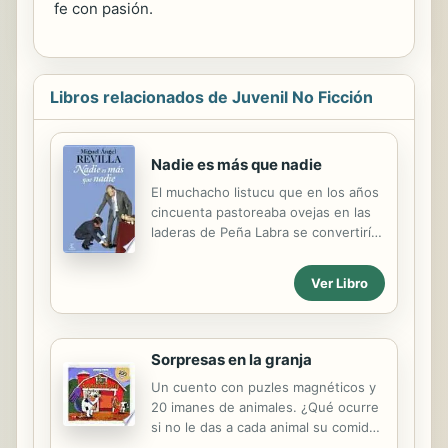
fe con pasión.
Libros relacionados de Juvenil No Ficción
Nadie es más que nadie
El muchacho listucu que en los años
cincuenta pastoreaba ovejas en las
laderas de Peña Labra se convertiría
en 2003 en presidente de Cantabria.
Esta es su historia. Y nos la cuenta
Ver Libro
con ese estilo único que lo ha hecho
popular y querido, con sentido del
humor y naturalidad.Miguel Ángel
Revilla nos dibuja una España de
Sorpresas en la granja
penuria y esfuerzo que ya no existe.
Un cuento con puzles magnéticos y
Y relata con viveza cómo, con tesón,
20 imanes de animales. ¿Qué ocurre
animado por el amor a la tierra que lo
si no le das a cada animal su comida?
vio nacer, consiguió alcanzar las más
¡Pues que toda la granja se vuelve