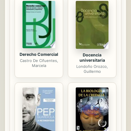
rigurosa al estudio de las máquinas y
autómatas finitos, de importancia
hoy en Informática Teórica y
Computación. En el capítulo siete se
desarrolla con cierta extensión la
teoría de Ramsey, que puede
considerarse...
Derecho Comercial
Docencia
universitaria
Castro De Cifuentes,
Marcela
Londoño Orozco,
Guillermo