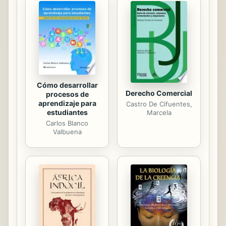
poder, pero pronto se pondrá en
marcha un movimiento revolucionario
destinado a derrocarlo. Ramón María
del Valle-Inclán fue un escritor
español nacido en Villanueva de
Arosa en 1866. Está considerado
como...
Cómo desarrollar
Derecho Comercial
procesos de
aprendizaje para
Castro De Cifuentes,
estudiantes
Marcela
Carlos Blanco
Valbuena