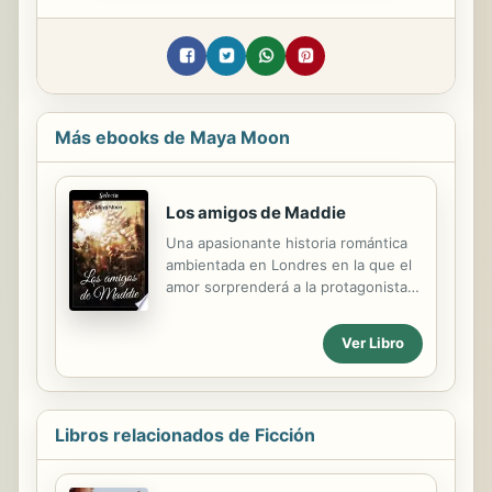
Más ebooks de Maya Moon
Los amigos de Maddie
Una apasionante historia romántica
ambientada en Londres en la que el
amor sorprenderá a la protagonista
cuando menos se lo espera. No te
pierdas la nueva novela de Maya
Ver Libro
Moon. Maddie lleva un tiempo
viviendo en Londres y trabajaba allí
como maestra antes de conocer a su
pareja, Andrew, con la que va a
Libros relacionados de Ficción
empezar una nueva vida en un piso
alquilado en el barrio de Bayswater.
Andrew es celoso y no quiere que