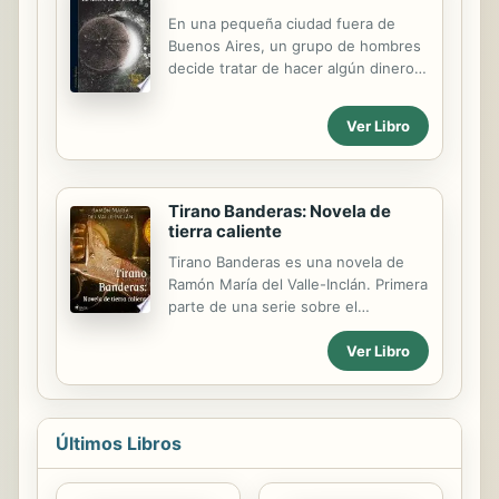
decidida a valerse por sí misma. Por
En una pequeña ciudad fuera de
eso se había mudado a Londres y se
Buenos Aires, un grupo de hombres
había reencontrado con sus primas.
decide tratar de hacer algún dinero
Pero se vio perdida cuando Steven la
por comprando algunos siloes
retó a que profundizaran más en su
abandonados. Después de que una
atracción... ¿Tal vez hasta el altar?
Ver Libro
estafa aplasta sus esperanzas, estos
hombres toman la venganza sobre el
ladrón que rompió sus sueños.
Tirano Banderas: Novela de
tierra caliente
Tirano Banderas es una novela de
Ramón María del Valle-Inclán. Primera
parte de una serie sobre el
esperpento, se la considera una obra
Ver Libro
maestra en este subgénero y una
destacable obra de literatura
universal. La historia se desarrolla en
torno a la caída de Santos Banderas,
dictador de un país ficticio
Últimos Libros
sudamericano. Banderas usa el terror
y la represión para mantenerse en el