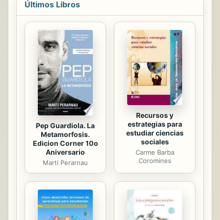
Últimos Libros
Diana’s father. It’s a humiliating day
for Thomas when he learns My
Daddy Does Your Wife.
Recursos y
estrategias para
Pep Guardiola. La
estudiar ciencias
Metamorfosis.
sociales
Edicion Corner 10o
Aniversario
Carme Barba
Coromines
Marti Perarnau