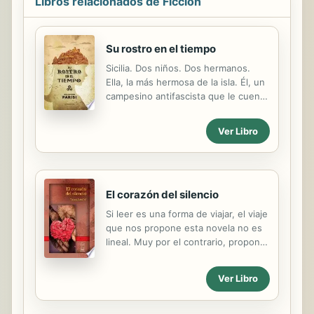
Libros relacionados de Ficción
Su rostro en el tiempo
Sicilia. Dos niños. Dos hermanos.
Ella, la más hermosa de la isla. Él, un
campesino antifascista que le cuenta
cómo es el mundo más allá del mar
que se extiende hacia el horizonte,
Ver Libro
al final de la calle. Cuando crecen,
eso que había comenzado como un
juego inocente se vuelve una herejía
que podría condenarlos.
El corazón del silencio
Si leer es una forma de viajar, el viaje
que nos propone esta novela no es
lineal. Muy por el contrario, propone
un acercamiento a la traumática
historia naciente de un país que se
Ver Libro
asemeja mucho a Chile, pero que no
está demasiado lejos de casi ningún
país latinoamericano. El lector se