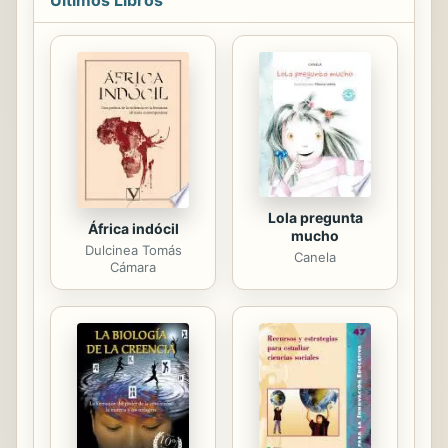
Últimos Libros
vegetales y la salud. Muchos
alimentos de origen vegetal
contienen alto porcentaje de
lectinas. Consumir lectinas afecta al
organismo, y el cuerpo se enferma.
En este libro se presenta también el
Programa Plant Paradox, que es un
plan práctico de alimentación que...
Lola pregunta
África indócil
mucho
Dulcinea Tomás
Canela
Cámara