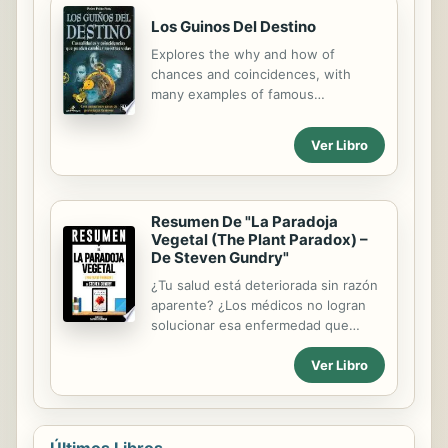
tratarás mejor a tu familia y a tus
Los Guinos Del Destino
amigos, tendrás más logros en el
trabajo y brindarás mayores aportes
Explores the why and how of
a tu comunidad. Este libro es una
chances and coincidences, with
invitación a adoptar hábitos más
many examples of famous
saludables. Cada uno de los treinta
coincidences from all over the world.
capítulos que conforman este
Ver Libro
volumen reúne hallazgos científicos
en torno a la alimentación, el
ejercicio y el sueño. Al...
Resumen De "La Paradoja
Vegetal (The Plant Paradox) –
De Steven Gundry"
¿Tu salud está deteriorada sin razón
aparente? ¿Los médicos no logran
solucionar esa enfermedad que
tanto te afecta? ¿Los medicamentos
Ver Libro
que consumes no te curan? Adopta
una dieta libre de lectinas y tu salud
mejorará. "La Paradoja de la Planta"
es un libro que brinda información
científica sobre la relación entre los