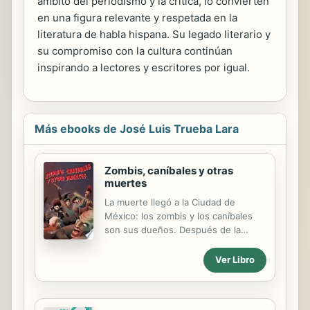
ámbito del periodismo y la crítica, lo convierten
en una figura relevante y respetada en la
literatura de habla hispana. Su legado literario y
su compromiso con la cultura continúan
inspirando a lectores y escritores por igual.
Más ebooks de José Luis Trueba Lara
Zombis, caníbales y otras
muertes
La muerte llegó a la Ciudad de
México: los zombis y los caníbales
son sus dueños. Después de la
muerte en vida de sus seres más
entrañables y sus adversarios de la
Ver Libro
escuela, tres amigos siguen
luchando contra los zombis, los
devoradores de carne humana y los