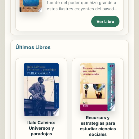
fuente del poder que hizo grande a
Una figura tan relevante, compleja y
estos ilustres creyentes del pasado.
llena de contrastes necesitaba una
El lector quedara profundamente
biografía que examinara
inspirado por el valor y la dedicacion
Ver Libro
unitariamente todas sus facetas. De
de estos heroes."
un modo exhaustivo y nada
complaciente,...
Últimos Libros
Recursos y
Italo Calvino:
estrategias para
Universos y
estudiar ciencias
paradojas
sociales