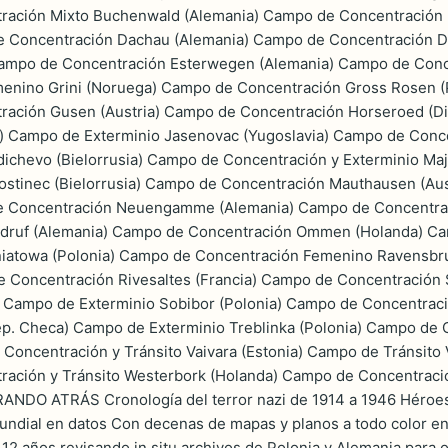
ación Mixto Buchenwald (Alemania) Campo de Concentración 
e Concentración Dachau (Alemania) Campo de Concentración D
Campo de Concentración Esterwegen (Alemania) Campo de Con
enino Grini (Noruega) Campo de Concentración Gross Rosen (P
ación Gusen (Austria) Campo de Concentración Horseroed (Di
) Campo de Exterminio Jasenovac (Yugoslavia) Campo de Conce
dichevo (Bielorrusia) Campo de Concentración y Exterminio Ma
rostinec (Bielorrusia) Campo de Concentración Mauthausen (Aus
de Concentración Neuengamme (Alemania) Campo de Concentra
druf (Alemania) Campo de Concentración Ommen (Holanda) Ca
iatowa (Polonia) Campo de Concentración Femenino Ravensbr
e Concentración Rivesaltes (Francia) Campo de Concentració
) Campo de Exterminio Sobibor (Polonia) Campo de Concentraci
p. Checa) Campo de Exterminio Treblinka (Polonia) Campo de C
Concentración y Tránsito Vaivara (Estonia) Campo de Tránsito 
ación y Tránsito Westerbork (Holanda) Campo de Concentraci
DO ATRÁS Cronología del terror nazi de 1914 a 1946 Héroes c
dial en datos Con decenas de mapas y planos a todo color en ca
 12 años revisando in situ archivos de Polonia y Alemania para 