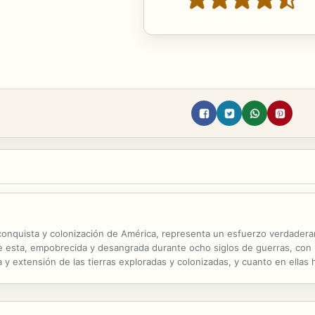
conquista y colonización de América, representa un esfuerzo verdaderam
de esta, empobrecida y desangrada durante ocho siglos de guerras, con
ia y extensión de las tierras exploradas y colonizadas, y cuanto en ellas 
n lo étnico, lo social, lo político, lo económico, lo científico...