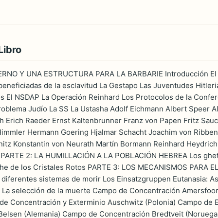
Libro
RNO Y UNA ESTRUCTURA PARA LA BARBARIE Introducción El asce
eneficiadas de la esclavitud La Gestapo Las Juventudes Hitle
gos El NSDAP La Operación Reinhard Los Protocolos de la Conf
Problema Judío La SS La Ustasha Adolf Eichmann Albert Speer A
ch Erich Raeder Ernst Kaltenbrunner Franz von Papen Fritz Sa
 Himmler Hermann Goering Hjalmar Schacht Joachim von Ribbe
nitz Konstantin von Neurath Martín Bormann Reinhard Heydrich
l PARTE 2: LA HUMILLACIÓN A LA POBLACIÓN HEBREA Los ghettos
he de los Cristales Rotos PARTE 3: LOS MECANISMOS PARA EL
 diferentes sistemas de morir Los Einsatzgruppen Eutanasia: A
io La selección de la muerte Campo de Concentración Amersfoo
de Concentración y Exterminio Auschwitz (Polonia) Campo de 
elsen (Alemania) Campo de Concentración Bredtveit (Noruega