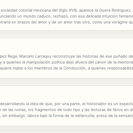
ociedad colonial mexicana del Siglo XVIII, aparece la Guera Rodriguez,
unciando un mundo caduco, rechazó, con esa delicada intuicion femenina
ontrarla en brazos del amor y de un amor tras otro, como una vorágine q
cer y deshacer arrebatado y feliz. Estos son relatos reales de este sor
ópez Rega, Marcelo Larraquy reconstruye las historias de ese puñado 
a quienes la manipulación política dejó afuera del canon de la memoria
 quiere matar a los miembros de la Conducción, a quienes responsabiliz
su plan, necesita ser reincorporado y recuperar la confianza de los dirige
esarrollando la idea de que, por una parte, el historiador es un especta
de las ruinas, los fragmentos de todo tipo y las lecturas de libros en
XI, sin embargo, labora bajo la forma de la melancolía, preso de la sensa
scurso que vinculaba sociedad con estado e integraba el núcleo duro...