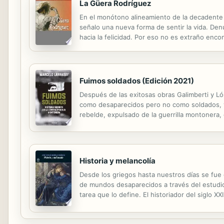
La Güera Rodríguez
En el monótono alineamiento de la decadente s
señalo una nueva forma de sentir la vida. Den
hacia la felicidad. Por eso no es extraño enc
ofreciendo y ofreciéndose a su vez, en ese ha
Fuimos soldados (Edición 2021)
Después de las exitosas obras Galimberti y L
como desaparecidos pero no como soldados, y 
rebelde, expulsado de la guerrilla montonera,
durante la dictadura militar. Para cumplir con 
Historia y melancolía
Desde los griegos hasta nuestros días se fue d
de mundos desaparecidos a través del estudio 
tarea que lo define. El historiador del siglo X
del futuro; la historia ya no es aquel gran di