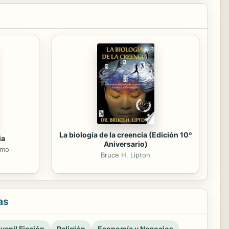
La biología de la creencia (Edición 10º
ia
Aniversario)
rmo
Bruce H. Lipton
as
venil Ficción
Religión
Economía y Negocios