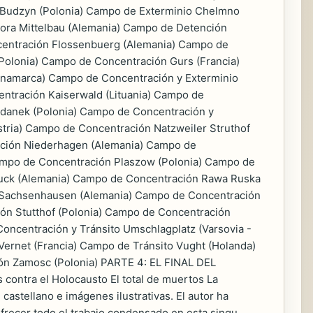
Budzyn (Polonia) Campo de Exterminio Chelmno
ora Mittelbau (Alemania) Campo de Detención
centración Flossenbuerg (Alemania) Campo de
olonia) Campo de Concentración Gurs (Francia)
namarca) Campo de Concentración y Exterminio
ntración Kaiserwald (Lituania) Campo de
jdanek (Polonia) Campo de Concentración y
tria) Campo de Concentración Natzweiler Struthof
ción Niederhagen (Alemania) Campo de
mpo de Concentración Plaszow (Polonia) Campo de
uck (Alemania) Campo de Concentración Rawa Ruska
n Sachsenhausen (Alemania) Campo de Concentración
ón Stutthof (Polonia) Campo de Concentración
oncentración y Tránsito Umschlagplatz (Varsovia -
Vernet (Francia) Campo de Tránsito Vught (Holanda)
ón Zamosc (Polonia) PARTE 4: EL FINAL DEL
ontra el Holocausto El total de muertos La
stellano e imágenes ilustrativas. El autor ha
ofrecer todo el trabajo condensado en esta singu