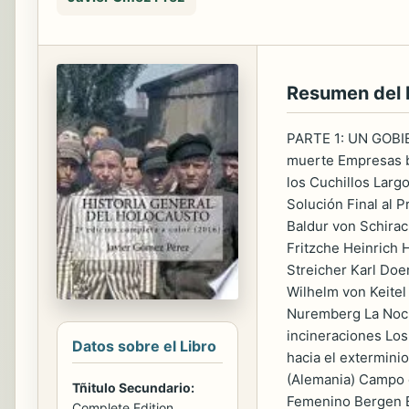
Resumen del 
PARTE 1: UN GOBIE
muerte Empresas b
los Cuchillos Lar
Solución Final al 
Baldur von Schira
Fritzche Heinrich
Streicher Karl Doe
Wilhelm von Keite
Nuremberg La Noc
incineraciones Los
Datos sobre el Libro
hacia el extermin
(Alemania) Campo 
Tñitulo Secundario:
Femenino Bergen B
Complete Edition