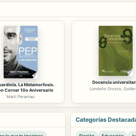
Docencia universitar
ardiola. La Metamorfosis.
Londoño Orozco, Guille
on Corner 10o Aniversario
Marti Perarnau
Categorías Destacad
 es lo que te imaginas
Ficción
Educación
Ju