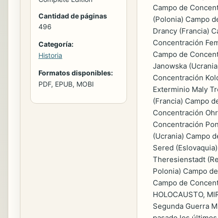
Campo de Concentr
Cantidad de páginas
(Polonia) Campo d
496
Drancy (Francia) 
Concentración Fem
Categoría:
Campo de Concentr
Historia
Janowska (Ucrania
Formatos disponibles:
Concentración Kol
PDF, EPUB, MOBI
Exterminio Maly T
(Francia) Campo 
Concentración Ohr
Concentración Pon
(Ucrania) Campo d
Sered (Eslovaquia
Theresienstadt (Re
Polonia) Campo de 
Campo de Concentr
HOLOCAUSTO, MIRAN
Segunda Guerra Mun
pasado los últimos