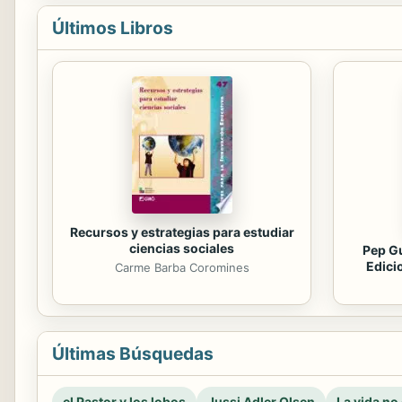
Últimos Libros
Recursos y estrategias para estudiar
ciencias sociales
Pep Gu
Edici
Carme Barba Coromines
Últimas Búsquedas
el Pastor y los lobos
Jussi Adler Olsen
La vida no