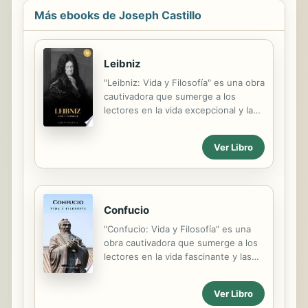
Más ebooks de Joseph Castillo
Leibniz
"Leibniz: Vida y Filosofía" es una obra
cautivadora que sumerge a los
lectores en la vida excepcional y las
contribuciones trascendentales de
uno de los pensadores más
Ver Libro
influyentes de la filosofía
racionalista, Gottfried Wilhelm
Leibniz. En esta fascinante entrega
de la serie dedicada a explorar las
vidas y obras de destacados
Confucio
personajes filosóficos, el autor nos
"Confucio: Vida y Filosofía" es una
guía a través de los detalles íntimos
obra cautivadora que sumerge a los
de la vida de Leibniz, desentrañando
lectores en la vida fascinante y las
los momentos formativos y las
contribuciones impactantes de uno
experiencias que dieron forma a su
de los pensadores más influyentes
visión del mundo. Desde sus
Ver Libro
de la historia, Confucio. En esta
primeros años hasta su destacada