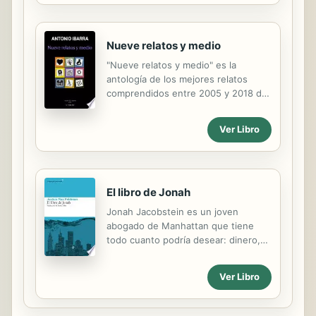
a...
Nueve relatos y medio
"Nueve relatos y medio" es la
antología de los mejores relatos
comprendidos entre 2005 y 2018 de
Antonio Ibarra, escritor madrileño
especializado en narrativa de
Ver Libro
misterio y causas sociales.
Criptografía, enigmas, máquinas
fantásticas y residencias misteriosas
se mezclan con la defensa del medio
El libro de Jonah
ambiente, la lactancia materna o el
sentido de la vida.
Jonah Jacobstein es un joven
abogado de Manhattan que tiene
todo cuanto podría desear: dinero,
una carrera prometedora y dos
mujeres dispuestas a pasar su vida
Ver Libro
con él. Pero justo cuando está a
punto de convertirse en socio del
despacho en el que trabaja, tiene