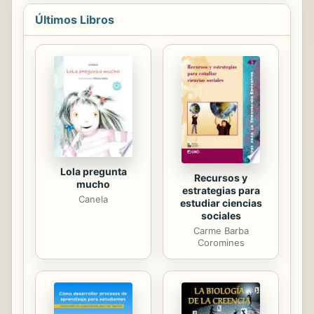
una extraña visión en medio de una
Últimos Libros
fiesta que lo cambiará todo. Aunque
Jonah hace todo lo posible por
olvidarla, será solo la primera de
unas cuantas alucinaciones que
pondrán su vida patas arriba. Cuando
está intentando recuperar la cordura,
conoce casualmente a Judith
Bulbrook, una mujer inteligente y
profunda con una vida...
Lola pregunta
Recursos y
mucho
estrategias para
Canela
estudiar ciencias
sociales
Carme Barba
Coromines