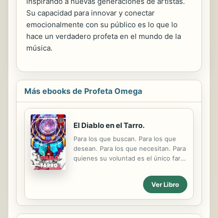
inspirando a nuevas generaciones de artistas.
Su capacidad para innovar y conectar
emocionalmente con su público es lo que lo
hace un verdadero profeta en el mundo de la
música.
Más ebooks de Profeta Omega
El Diablo en el Tarro.
Para los que buscan. Para los que
desean. Para los que necesitan. Para
quienes su voluntad es el único faro
que siguen. Nada en el universo
tiene sentido por si mismo, nosotros
Ver Libro
le otorgamos sentido al universo,
ese es nuestro mayor regalo, y al
mismo tiempo, la llave de nuestra
aniquilación. Un día a Ramiel se le