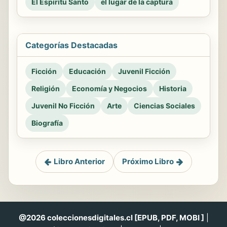
El Espiritu Santo
el lugar de la captura
Categorías Destacadas
Ficción
Educación
Juvenil Ficción
Religión
Economía y Negocios
Historia
Juvenil No Ficción
Arte
Ciencias Sociales
Biografía
Libro Anterior
Próximo Libro
@2026 coleccionesdigitales.cl [EPUB, PDF, MOBI ]
|