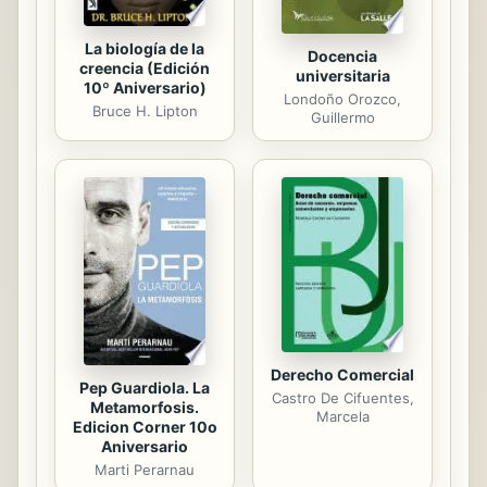
La biología de la
Docencia
creencia (Edición
universitaria
10º Aniversario)
Londoño Orozco,
Bruce H. Lipton
Guillermo
Derecho Comercial
Pep Guardiola. La
Castro De Cifuentes,
Metamorfosis.
Marcela
Edicion Corner 10o
Aniversario
Marti Perarnau