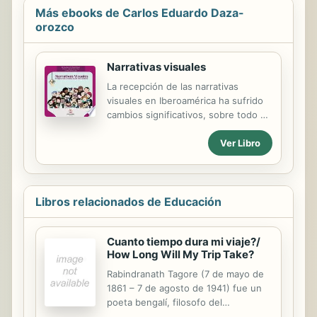
Más ebooks de Carlos Eduardo Daza-
orozco
Narrativas visuales
La recepción de las narrativas
visuales en Iberoamérica ha sufrido
cambios significativos, sobre todo en
lo que respecta a sus políticas de
Ver Libro
producción, circulación y traducción.
Se ha partido de una pretendida
adaptación de lo considerado
“incomprensible”, hasta una
literalidad extrema en lo que
Libros relacionados de Educación
respecta a terminología específica.
Dichas variaciones, configuran un
Cuanto tiempo dura mi viaje?/
sistema de comprensión semantico
How Long Will My Trip Take?
que aboga por la construcción de
multiples estilos de abordaje de los
Rabindranath Tagore (7 de mayo de
dispositivos de la cultura -que desde
1861 – 7 de agosto de 1941) fue un
las crecientes economias naranjas-
poeta bengalí, filosofo del
plantean la inmersión de los...
movimiento Brahmo Samaj